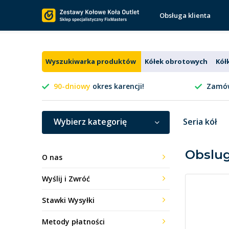
Obsługa klienta
Wyszukiwarka produktów
Kółek obrotowych
Kół
90-dniowy
okres karencji!
Zamów
Wybierz kategorię
Seria kół
Obslug
O nas
Wyślij i Zwróć
Stawki Wysyłki
Metody płatności