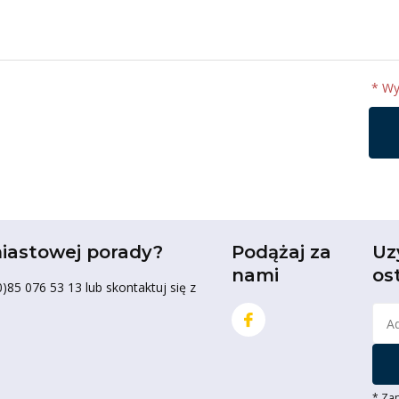
* W
iastowej porady?
Podążaj za
Uz
nami
os
85 076 53 13 lub skontaktuj się z
* Zap