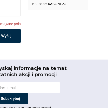
BIC code: RABONL2U
ymagane pola
Wyślij
yskaj informacje na temat
tatnich akcji i promocji
Subskrybuj
oznaj się z ograniczeniami prawnymi