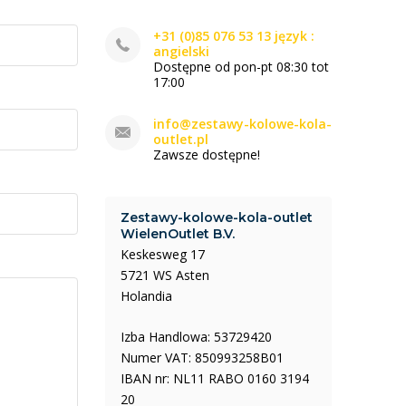
+31 (0)85 076 53 13 język :
angielski
Dostępne od pon-pt 08:30 tot
17:00
info@zestawy-kolowe-kola-
outlet.pl
Zawsze dostępne!
Zestawy-kolowe-kola-outlet
WielenOutlet B.V.
Keskesweg 17
5721 WS Asten
Holandia
Izba Handlowa: 53729420
Numer VAT: 850993258B01
IBAN nr: NL11 RABO 0160 3194
20