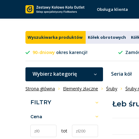
Obsługa klienta
Wyszukiwarka produktów
Kółek obrotowych
Kół
90-dniowy
okres karencji!
Zamów
Wybierz kategorię
Seria kół
Strona główna
Elementy złączne
Śruby
Śruby 
FILTRY
Łeb śr
Cena
tot