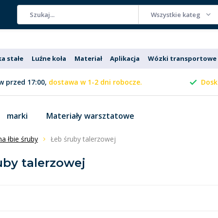
Wszystkie kategorie
ka stałe
Luźne koła
Materiał
Aplikacja
Wózki transportowe
 przed 17:00,
dostawa w 1-2 dni robocze.
Dosk
marki
Materiały warsztatowe
na łbie śruby
Łeb śruby talerzowej
uby talerzowej