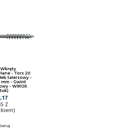
 Wkręty
ane - Torx 20
 łeb talerzowy -
7 mm - Gwint
iowy - WIROX
ztuk)
8,17
85 Z
tkiem)
ównaj