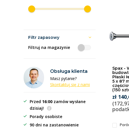
Filtr zapasowy
Filtruj na magazynie
Spax - 
Obsługa klienta
budowla
Płaski ł
Masz pytanie?
5 x 87 
Skontaktuj się z nami
części
(150 szt
zł 140
Przed
16:00
zamów wysłane
(172,9
dzisiaj!
podat
Porady osobiste
90 dni na zastanowienie
Poró