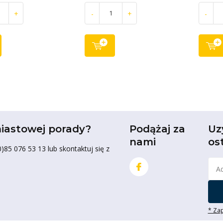
+
-
+
-
iastowej porady?
Podążaj za
Uz
nami
os
85 076 53 13 lub skontaktuj się z
* Zap