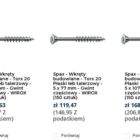
Wkręty
Spax - Wkręty
Spax -
ne - Torx 20
budowlane - Torx 20
budowl
eb talerzowy -
Płaski łeb talerzowy -
Płaski
mm - Gwint
5 x 77 mm - Gwint
5 x 10
owy - WIROX
częściowy - WIROX
częśc
uk)
(150 sztuk)
(150 s
,63
zł 119,47
zł 16
7 Z
(146,95 Z
(206,
kiem)
podatkiem)
poda
wnaj
Porównaj
Por