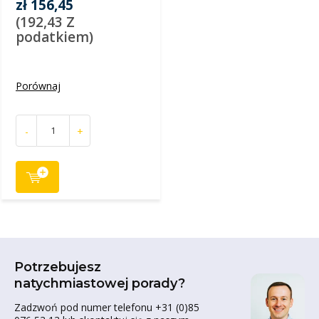
zł 156,45
(192,43 Z
podatkiem)
Porównaj
-
+
Potrzebujesz
natychmiastowej porady?
Zadzwoń pod numer telefonu +31 (0)85