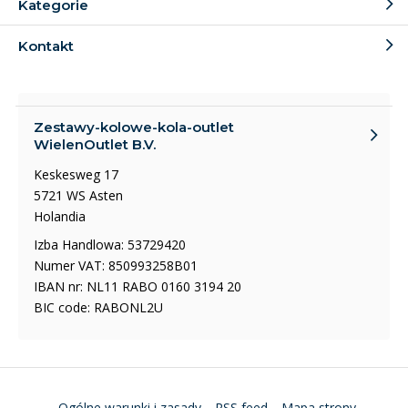
Kategorie
Kontakt
Zestawy-kolowe-kola-outlet
WielenOutlet B.V.
Keskesweg 17
5721 WS Asten
Holandia
Izba Handlowa: 53729420
Numer VAT: 850993258B01
IBAN nr: NL11 RABO 0160 3194 20
BIC code: RABONL2U
Ogólne warunki i zasady
RSS feed
Mapa strony