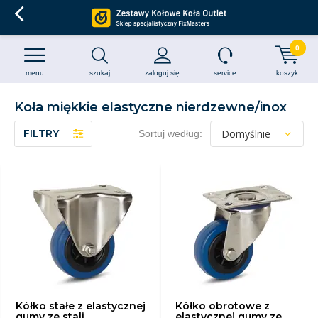
0
menu
szukaj
zaloguj się
service
koszyk
Koła miękkie elastyczne nierdzewne/inox
FILTRY
Sortuj według:
Kółko stałe z elastycznej
Kółko obrotowe z
gumy ze stali
elastycznej gumy ze