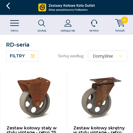
0
menu
szukaj
zaloguj się
service
koszyk
RD-seria
FILTRY
Sortuj według:
Zestaw kołowy stały w
Zestaw kołowy skrętny
stylu vintage - retro 75
w stylu vintage - retro