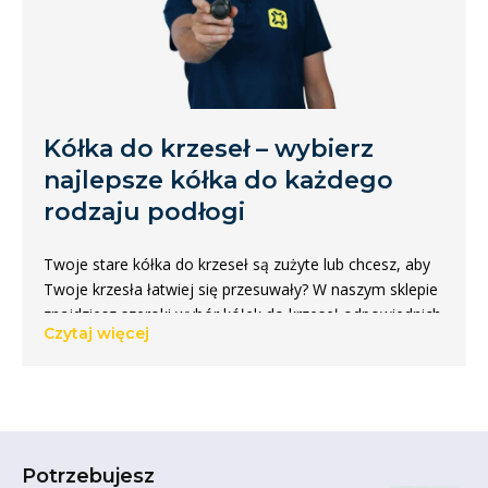
Kółka do krzeseł – wybierz
najlepsze kółka do każdego
rodzaju podłogi
Twoje stare kółka do krzeseł są zużyte lub chcesz, aby
Twoje krzesła łatwiej się przesuwały? W naszym sklepie
znajdziesz szeroki wybór kółek do krzeseł odpowiednich
Czytaj więcej
do każdego typu siedziska i podłogi. Możesz łatwo
zamontować kółka pod krzesłami, które toczą się
płynnie i chronią powierzchnię podłogi. Kółka nie
zawierają plastyfikatorów, dzięki czemu nie
pozostawiają śladów ani rys. Twoje wnętrze pozostaje
piękne i funkcjonalne. Chcesz zamontować kółka pod
Potrzebujesz