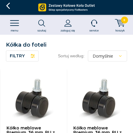
0
menu
szukaj
zaloguj się
service
koszyk
Kółka do foteli
FILTRY
Sortuj według:
Kółko meblowe
Kółko meblowe
Premium, 36 mm, PU z
Premium, 36 mm, PU z