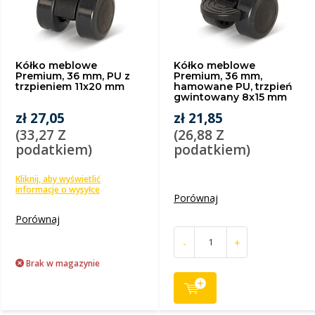
Kółko meblowe
Kółko meblowe
Premium, 36 mm, PU z
Premium, 36 mm,
trzpieniem 11x20 mm
hamowane PU, trzpień
gwintowany 8x15 mm
zł 27,05
zł 21,85
(33,27 Z
(26,88 Z
podatkiem)
podatkiem)
Kliknij, aby wyświetlić
informacje o wysyłce
Porównaj
Porównaj
-
+
Brak w magazynie