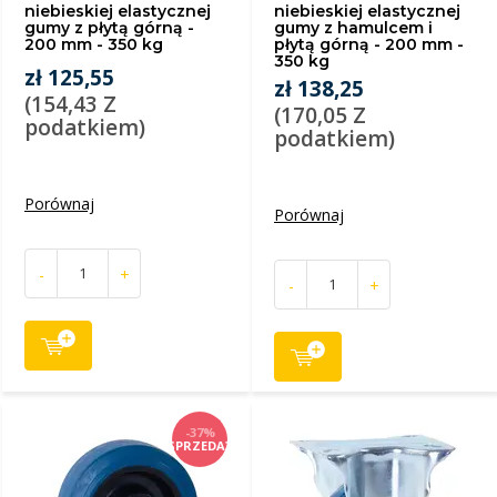
niebieskiej elastycznej
niebieskiej elastycznej
gumy z płytą górną -
gumy z hamulcem i
200 mm - 350 kg
płytą górną - 200 mm -
350 kg
zł 125,55
zł 138,25
(154,43 Z
(170,05 Z
podatkiem)
podatkiem)
Porównaj
Porównaj
-
+
-
+
-37%
SPRZEDAŻ