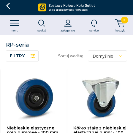
0
menu
szukaj
zaloguj się
service
koszyk
RP-seria
FILTRY
Sortuj według:
Niebieskie elastyczne
Kółko stałe z niebieskiej
koło gumowe - 100 mm
elastycznej gumy - 100