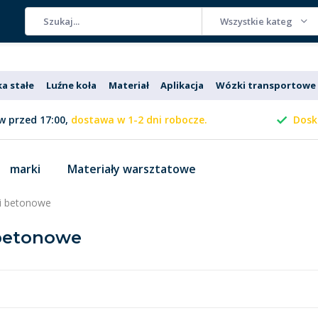
Wszystkie kategorie
ka stałe
Luźne koła
Materiał
Aplikacja
Wózki transportowe
 przed 17:00,
dostawa w 1-2 dni robocze.
Dosk
marki
Materiały warsztatowe
i betonowe
 betonowe