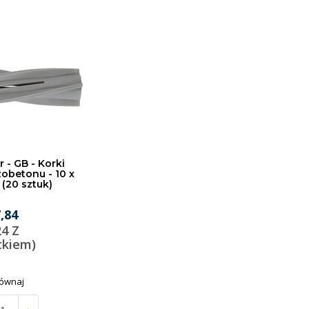
r - GB - Korki
obetonu - 10 x
(20 sztuk)
7,84
24 Z
tkiem)
ównaj