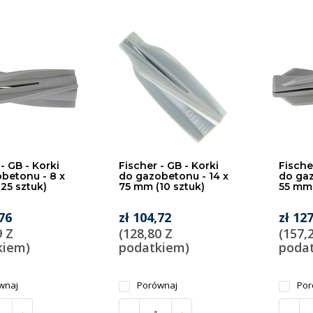
- GB - Korki
Fischer - GB - Korki
Fische
betonu - 8 x
do gazobetonu - 14 x
do gaz
25 sztuk)
75 mm (10 sztuk)
55 mm 
,76
zł 104,72
zł 12
9 Z
(128,80 Z
(157,
kiem)
podatkiem)
poda
wnaj
Porównaj
Por