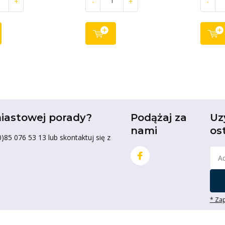
+
-
+
-
iastowej porady?
Podążaj za
Uz
nami
os
85 076 53 13 lub skontaktuj się z
* Zap