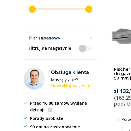
Filtr zapasowy
Filtruj na magazynie
Fischer 
Obsługa klienta
do gazo
50 mm (
Masz pytanie?
Skontaktuj się z nami
zł 132
(163,2
podat
Przed
16:00
zamów wysłane
dzisiaj!
Porady osobiste
Poró
90 dni na zastanowienie