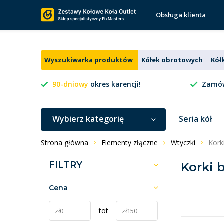
Obsługa klienta
Wyszukiwarka produktów
Kółek obrotowych
Kół
90-dniowy
okres karencji!
Zamów
Wybierz kategorię
Seria kół
Strona główna
Elementy złączne
Wtyczki
Kork
FILTRY
Korki
Cena
tot