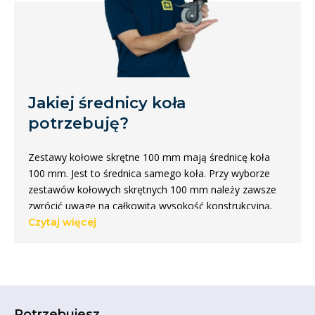
Jakiej średnicy koła
potrzebuję?
Zestawy kołowe skrętne 100 mm mają średnicę koła
100 mm. Jest to średnica samego koła. Przy wyborze
zestawów kołowych skrętnych 100 mm należy zawsze
zwrócić uwagę na całkowitą wysokość konstrukcyjną.
Może ona być różna dla każdego koła. Ponadto zestawy
Czytaj więcej
kołowe skrętne o średnicy 100 mm są dostępne w
różnych
materiałach
, nośnościach i kolorach.
Jaka jest całkowita wysokość
zestawu kołowego skrętnego?
Potrzebujesz