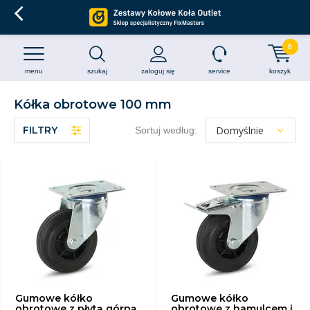
0
menu
szukaj
zaloguj się
service
koszyk
Kółka obrotowe 100 mm
FILTRY
Sortuj według:
Gumowe kółko
Gumowe kółko
obrotowe z płytą górną
obrotowe z hamulcem i