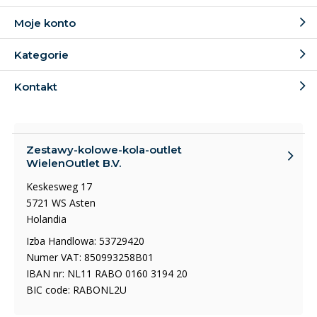
Różnica między kołami stałymi,
Moje konto
skrętnymi i hamowanymi
Kategorie
Zestawy kołowe stałe
Kontakt
Kółka stałe to kółka, które mogą się toczyć tylko do tyłu
i do przodu. Z tego typu kółek można łatwo jeździć w
jednym kierunku.
Zestawy-kolowe-kola-outlet
WielenOutlet B.V.
Zestawy kołowe skrętne z płytą
Keskesweg 17
górną
5721 WS Asten
Holandia
Zestawy kołowe obrotowe mogą obracać się we
Izba Handlowa: 53729420
wszystkich kierunkach. Płyta górna z 4 otworami na
Numer VAT: 850993258B01
śruby służy do mocowania zestawu kołowego
IBAN nr: NL11 RABO 0160 3194 20
skrętnego.
BIC code: RABONL2U
Zestawy kołowe skrętne z