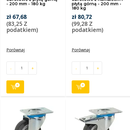
- 200 mm - 180 kg
płytą górną - 200 mm -
180 kg
zł 67,68
zł 80,72
(83,25 Z
(99,28 Z
podatkiem)
podatkiem)
Porównaj
Porównaj
-
+
-
+