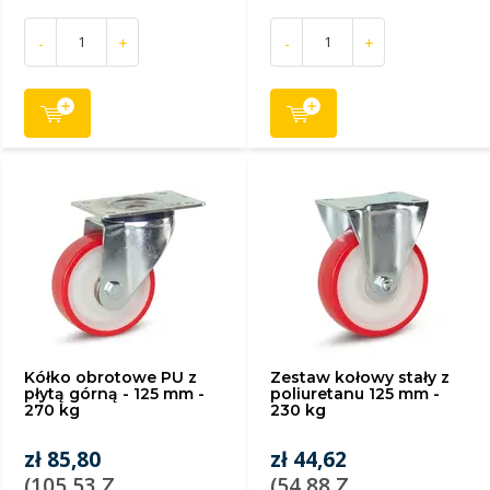
-
+
-
+
Kółko obrotowe PU z
Zestaw kołowy stały z
płytą górną - 125 mm -
poliuretanu 125 mm -
270 kg
230 kg
zł 85,80
zł 44,62
(105,53 Z
(54,88 Z