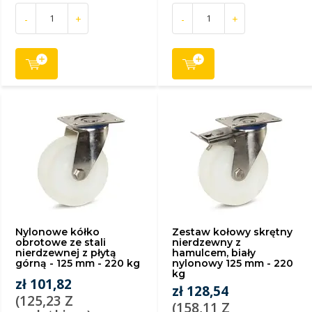
-
+
-
+
Nylonowe kółko
Zestaw kołowy skrętny
obrotowe ze stali
nierdzewny z
nierdzewnej z płytą
hamulcem, biały
górną - 125 mm - 220 kg
nylonowy 125 mm - 220
kg
zł 101,82
zł 128,54
(125,23 Z
(158,11 Z