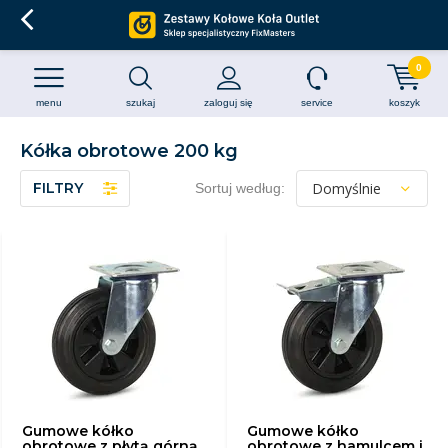
0
menu
szukaj
zaloguj się
service
koszyk
Kółka obrotowe 200 kg
FILTRY
Sortuj według:
Gumowe kółko
Gumowe kółko
obrotowe z płytą górną
obrotowe z hamulcem i