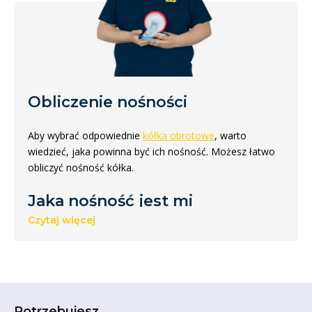
Obliczenie nośności
Aby wybrać odpowiednie
kółka obrotowe
, warto
wiedzieć, jaka powinna być ich nośność. Możesz łatwo
obliczyć nośność kółka.
Jaka nośność jest mi
potrzebna?
Czytaj więcej
Właściwą nośność najlepiej obliczyć dzieląc całkowitą
wagę przedmiotu przez 3. Zalecamy to, ponieważ na
nierównych powierzchniach jedno koło może oderwać
się od podłoża. W takim przypadku ciężar spoczywa na 3
Potrzebujesz