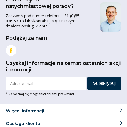
kołach.
natychmiastowej porady?
Czy nośność podana przy
Zadzwoń pod numer telefonu +31 (0)85
076 53 13 lub skontaktuj się z naszym
produkcie dotyczy jednego
działem obsługi klienta.
koła?
Podążaj za nami
Tak, nośność podana przy produkcie jest na koło.
Porady dotyczące wyboru
Uzyskaj informacje na temat ostatnich akcji
właściwych kółek
i promocji
Oczywiście chcemy, abyś kupił właściwe kółka! Czy nadal
Subskrybuj
masz pytania lub potrzebujesz porady? Prosimy o
* Zapoznaj się z ograniczeniami prawnymi
kontakt z naszymi specjalistami pod numerem telefonu
+31 (0)85 076 53 13 lub e-mailem
info@zestawy-
kolowe-kola-outlet.pl
.
Więcej informacji
Obsługa klienta