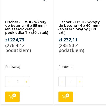
Fischer - FBS II - wkręty
Fischer - FBS II - wkręty
do betonu - 8 x 55 mm -
do betonu - 6 x 60 mm -
łeb sześciokątny i
łeb sześciokątny (100
podkładka T x (50 sztuk)
szt.)
zł 224,73
zł 232,11
(276,42 Z
(285,50 Z
podatkiem)
podatkiem)
Porównaj
Porównaj
-
+
-
+