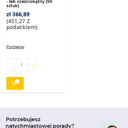
- łeb sześciokątny (50
sztuk)
zł 366,89
(451,27 Z
podatkiem)
Porównaj
-
+
Potrzebujesz
natychmiastowej porady?