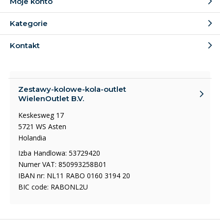
Moje konto
Kategorie
Kontakt
Zestawy-kolowe-kola-outlet
WielenOutlet B.V.
Keskesweg 17
5721 WS Asten
Holandia
Izba Handlowa: 53729420
Numer VAT: 850993258B01
IBAN nr: NL11 RABO 0160 3194 20
BIC code: RABONL2U