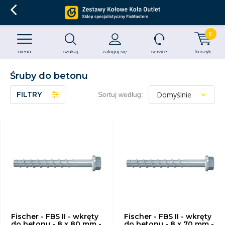
0
menu
szukaj
zaloguj się
service
koszyk
Śruby do betonu
FILTRY
Sortuj według:
Fischer - FBS II - wkręty
Fischer - FBS II - wkręty
do betonu - 8 x 80 mm -
do betonu - 8 x 70 mm -