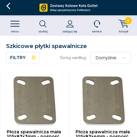
0
menu
szukaj
zaloguj się
service
koszyk
Szkicowe płytki spawalnicze
FILTRY
Sortuj według:
Płoza spawalnicza mała
Płoza spawalnicza mała
105x83x3mm - nośność
105x83x4mm - nośność