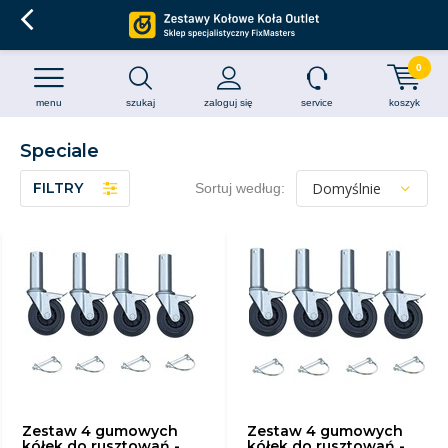
0
menu
szukaj
zaloguj się
service
koszyk
Speciale
FILTRY
Sortuj według:
Zestaw 4 gumowych
Zestaw 4 gumowych
kółek do rusztowań -
kółek do rusztowań -