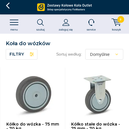
0
menu
szukaj
zaloguj się
service
koszyk
Koła do wózków
FILTRY
Sortuj według:
Kółko do wózka - 75 mm
Kółko stałe do wózka -
- 70 kg
75 mm - 70 kg