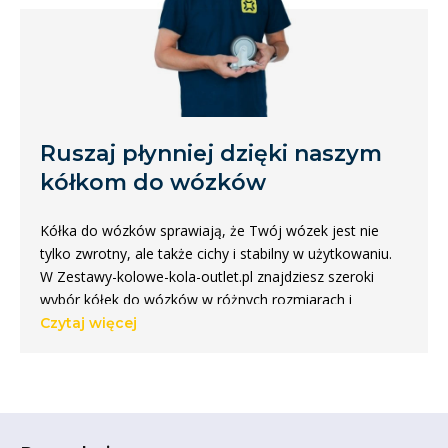
Ruszaj płynniej dzięki naszym
kółkom do wózków
Kółka do wózków sprawiają, że Twój wózek jest nie
tylko zwrotny, ale także cichy i stabilny w użytkowaniu.
W Zestawy-kolowe-kola-outlet.pl znajdziesz szeroki
wybór kółek do wózków w różnych rozmiarach i
materiałach. Dzięki naszym praktycznym filtrom łatwo
Czytaj więcej
wybierzesz koło, które idealnie pasuje do Twojej
sytuacji, niezależnie od tego, czy chodzi o lekki wózek
domowy, czy ciężką wózek transportowy. W ten sposób
zapewniasz sobie trwałe rozwiązanie, które posłuży
przez długi czas.