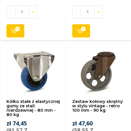
-
+
-
+
Kółko stałe z elastycznej
Zestaw kołowy skrętny
gumy ze stali
w stylu vintage - retro
nierdzewnej - 80 mm -
100 mm - 90 kg
80 kg
zł 74,45
zł 47,60
(91,57 Z
(58,55 Z