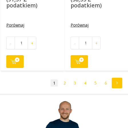
podatkiem)
podatkiem)
Porównaj
Porównaj
-
+
-
+
1
2
3
4
5
6