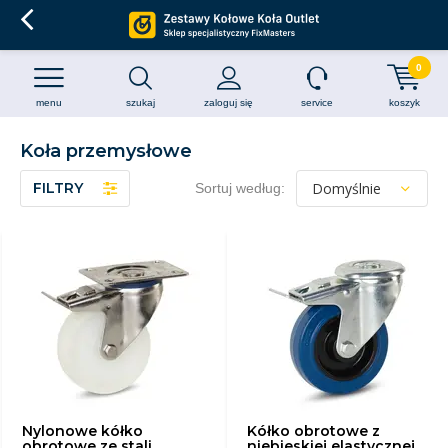
0
menu
szukaj
zaloguj się
service
koszyk
Koła przemysłowe
FILTRY
Sortuj według:
Nylonowe kółko
Kółko obrotowe z
obrotowe ze stali
niebieskiej elastycznej