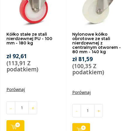
Kółko stałe ze stali
Nylonowe kółko
nierdzewnej PU - 100
obrotowe ze stali
mm - 180 kg
nierdzewnej z
centralnym otworem -
80 mm - 140 kg
zł 92,61
zł 81,59
(113,91 Z
(100,35 Z
podatkiem)
podatkiem)
Porównaj
Porównaj
-
+
-
+