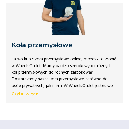
Koła przemysłowe
Łatwo kupić koła przemysłowe online, możesz to zrobić
w WheelsOutlet. Mamy bardzo szeroki wybór różnych
kół przemysłowych do różnych zastosowań.
Dostarczamy nasze koła przemysłowe zarówno do
osób prywatnych, jak i firm. W WheelsOutlet jesteś we
właściwym miejscu dla wszystkich swoich kół
Czytaj więcej
przemysłowych!
Kupić różne rodzaje kół
przemysłowych