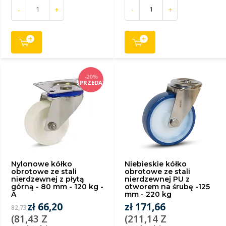
-
+
-
+
-20%
SPRZEDAŻ
Nylonowe kółko
Niebieskie kółko
obrotowe ze stali
obrotowe ze stali
nierdzewnej z płytą
nierdzewnej PU z
górną - 80 mm - 120 kg -
otworem na śrubę -125
A
mm - 220 kg
zł 66,20
zł 171,66
82,73
(81,43 Z
(211,14 Z