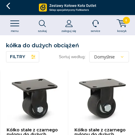
0
menu
szukaj
zaloguj się
service
koszyk
kółka do dużych obciążeń
FILTRY
Sortuj według:
Kółko stałe z czarnego
Kółko stałe z czarnego
nylonu do dużych
nylonu do dużych