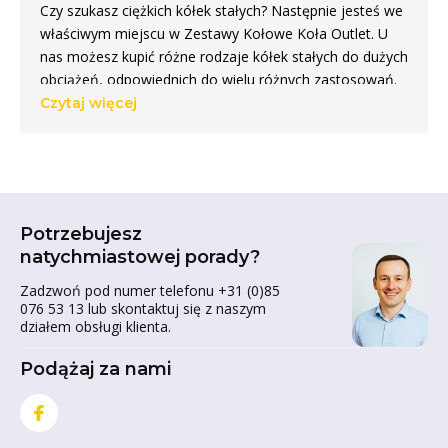
Czy szukasz ciężkich kółek stałych? Następnie jesteś we
właściwym miejscu w Zestawy Kołowe Koła Outlet. U
nas możesz kupić różne rodzaje kółek stałych do dużych
obciążeń, odpowiednich do wielu różnych zastosowań.
Kółka do dużych obciążeń, zwane również
kółkami
do
Czytaj więcej
dużych obciążeń, są niezbędne w każdym
profesjonalnym warsztacie lub magazynie. Te solidne
kółka są specjalnie zaprojektowane do użytku w ciężkich
warunkach, na przykład podczas przenoszenia ciężkich
ładunków. W naszym sklepie internetowym znajdą
Potrzebujesz
Państwo szeroki wybór wysokiej jakości kółek stałych
natychmiastowej porady?
do dużych obciążeń.
Zadzwoń pod numer telefonu +31 (0)85
Rodzaje kółek stałych do
076 53 13 lub skontaktuj się z naszym
działem obsługi klienta.
dużych obciążeń
Podążaj za nami
U nas możesz wybierać spośród różnych rozmiarów i
modeli kółek stałych do dużych obciążeń. Na przykład,
mamy kółka o średnicy od 50 do 250 mm o różnej