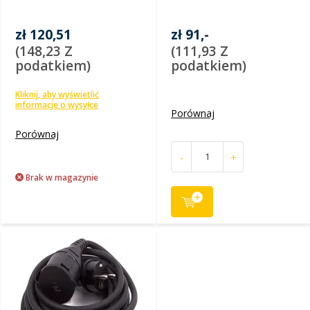
zł 120,51
zł 91,-
(148,23 Z
(111,93 Z
podatkiem)
podatkiem)
Kliknij, aby wyświetlić
informacje o wysyłce
Porównaj
Porównaj
-
+
Brak w magazynie