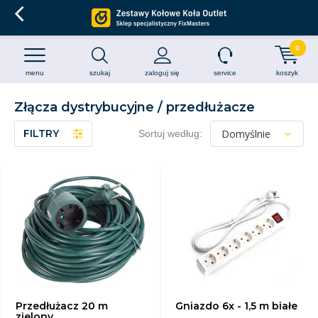
0
menu
szukaj
zaloguj się
service
koszyk
Złącza dystrybucyjne / przedłużacze
FILTRY
Sortuj według:
Przedłużacz 20 m
Gniazdo 6x - 1,5 m białe
zielony