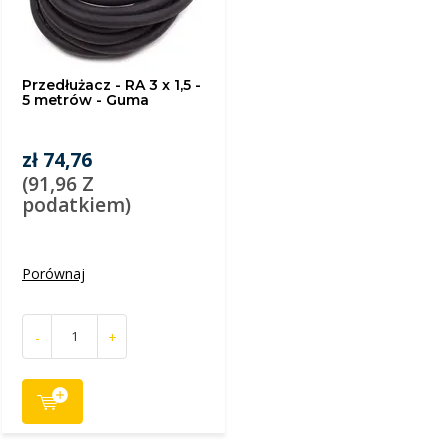
Przedłużacz - RA 3 x 1,5 -
5 metrów - Guma
zł 74,76
(91,96 Z
podatkiem)
Porównaj
-
+