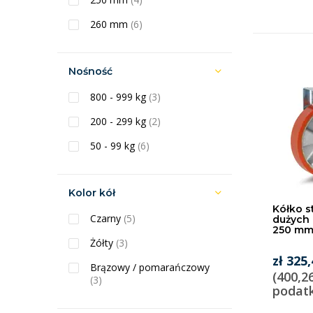
260 mm
(6)
Nośność
800 - 999 kg
(3)
200 - 299 kg
(2)
50 - 99 kg
(6)
Kolor kół
Kółko s
Czarny
(5)
dużych 
250 mm
Żółty
(3)
zł 325
Brązowy / pomarańczowy
(400,2
(3)
podat