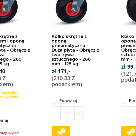
krętne z
Kółko skrętne z
Kółko 
em i oponą
oponą
oponą
tyczną -
pneumatyczną -
pneum
yta - Obręcz z
Duża płyta - Obręcz z
Obręc
wa
tworzywa
sztucz
ego - 260
sztucznego - 260
mm - 1
5 kg
mm - 125 kg
zł 99,
,40
zł 171,-
(121,
8 Z
(210,33 Z
poda
kiem)
podatkiem)
y wyświetlić
e o wysyłce
Porównaj
Por
-
+
-
wnaj
 magazynie