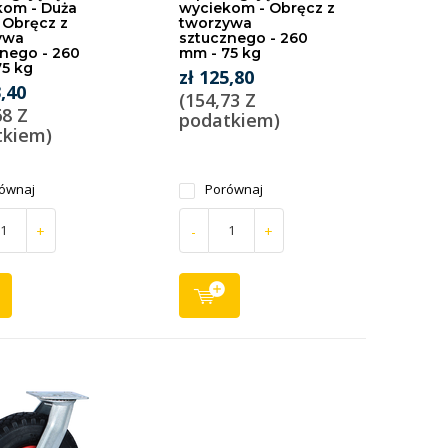
kom - Duża
wyciekom - Obręcz z
- Obręcz z
tworzywa
ywa
sztucznego - 260
nego - 260
mm - 75 kg
5 kg
zł 125,80
3,40
(154,73 Z
68 Z
podatkiem)
tkiem)
ównaj
Porównaj
+
-
+