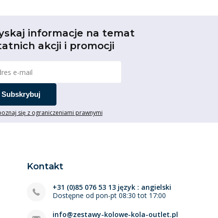
stawu kołowego skrętnego.
blokadą z płytą górną
yskaj informacje na temat
tatnich akcji i promocji
ytą górną są podobne do zestawów kołowych
 cechy. Różnica polega na możliwości
okadą mogą być hamowane tak, że koło nie może
ż kierunek obrotu. Mocowanie odbywa się również
uby.
Subskrybuj
oznaj się z ograniczeniami prawnymi
z otworem centralnym
eż obraca się we wszystkich kierunkach, co
. Zestaw kołowy skrętny jest mocowany za
tworem na śrubę.
Kontakt
z hamulcem z otworem
+31 (0)85 076 53 13 język : angielski
Dostępne od pon-pt 08:30 tot 17:00
worem centralnym również mogą obracać się we
info@zestawy-kolowe-kola-outlet.pl