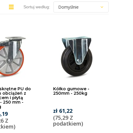
Sortuj według:
skrętne PU do
Kółko gumowe -
 obciążeń z
250mm - 250kg
em i płytą
- 250 mm -
g
zł 61,22
4,19
(75,29 Z
26 Z
podatkiem)
tkiem)