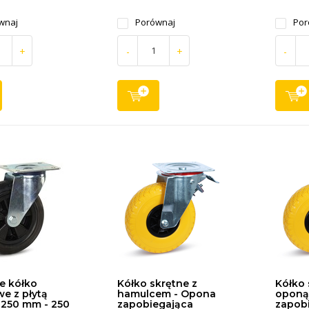
wnaj
Porównaj
Por
+
-
+
-
 kółko
Kółko skrętne z
Kółko 
e z płytą
hamulcem - Opona
oponą
 250 mm - 250
zapobiegająca
zapob