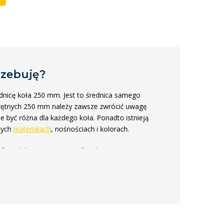
rzebuję?
nicę koła 250 mm. Jest to średnica samego
rętnych 250 mm należy zawsze zwrócić uwagę
e być różna dla każdego koła. Ponadto istnieją
nych
materiałach
, nośnościach i kolorach.
sokość zestawu kołowego
0 mm jest podana dla każdego produktu w
. Jest to więc wymiar od dołu kółka do góry płyty