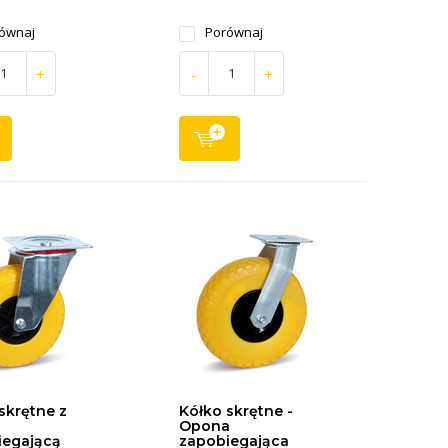
ównaj
Porównaj
+
-
+
skrętne z
Kółko skrętne -
Opona
iegającą
zapobiegająca