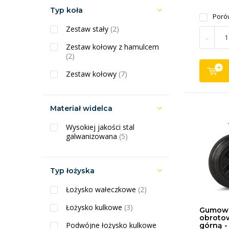
Typ koła
Poró
Zestaw stały
(2)
-
Zestaw kołowy z hamulcem
(2)
Zestaw kołowy
(7)
Materiał widelca
Wysokiej jakości stal
galwanizowana
(5)
Typ łożyska
Łożysko wałeczkowe
(2)
Łożysko kulkowe
(3)
Gumowe
obrotow
Podwójne łożysko kulkowe
górną -