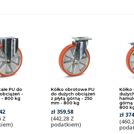
tałe PU do
Kółko obrotowe PU
Kółko 
obciążeń -
do dużych obciążeń
dużych
 - 800 kg
z płytą górną - 250
hamulc
mm - 800 kg
górną 
800 k
,42
zł 359,58
zł 37
6 Z
(442,28 Z
(460,
kiem)
podatkiem)
poda