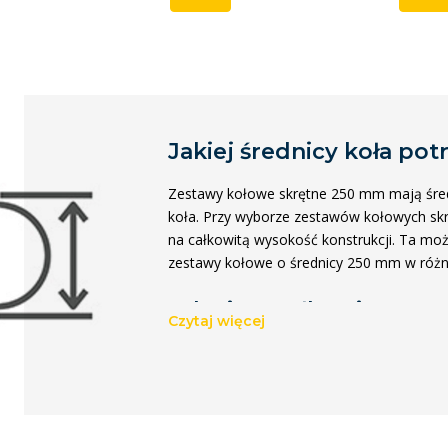
Jakiej średnicy koła pot
Zestawy kołowe skrętne 250 mm mają śred
koła. Przy wyborze zestawów kołowych sk
na całkowitą wysokość konstrukcji. Ta moż
zestawy kołowe o średnicy 250 mm w róż
Jaka jest całkowita wy
Czytaj więcej
skrętnego?
Całkowita wysokość zestawu kołowego 25
specyfikacji jako "wysokość konstrukcyjna"
górnej lub otworu centralnego.