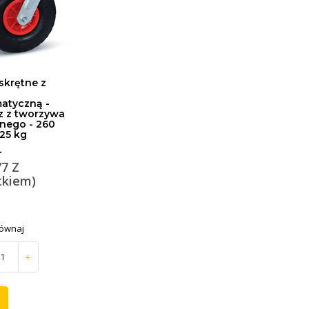
skrętne z
atyczną -
z z tworzywa
nego - 260
25 kg
-
77 Z
tkiem)
ównaj
+