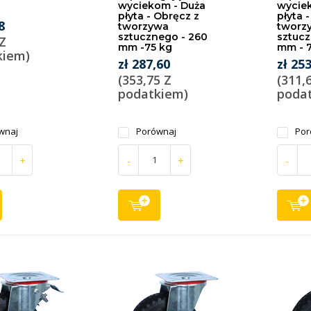
wyciekom - Duża
wycie
płyta - Obręcz z
płyta 
8
tworzywa
tworz
sztucznego - 260
sztucz
 Z
mm -75 kg
mm - 7
kiem)
zł 287,60
zł 25
(353,75 Z
(311,
podatkiem)
poda
wnaj
Porównaj
Por
+
-
+
-