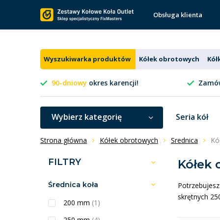
Obsługa klienta
Wyszukiwarka produktów
Kółek obrotowych
Kół
90-dniowy
okres karencji!
Zamów
Wybierz kategorię
Seria kół
Strona główna
Kółek obrotowych
Srednica
Kó
FILTRY
Kółek
Średnica koła
Potrzebujesz
skrętnych 25
200 mm
(1)
250 mm
(4)