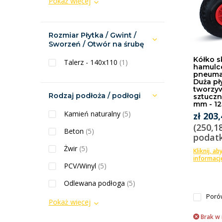
Pokaż więcej
Rozmiar Płytka / Gwint /
Sworzeń / Otwór na śrubę
Kółko s
Talerz - 140x110
(1)
hamulc
pneuma
Duża pł
tworzy
Rodzaj podłoża / podłogi
sztuczn
mm - 12
Kamień naturalny
(5)
zł 203
(250,1
Beton
(5)
podat
Żwir
(5)
Kliknij, ab
informacj
PCV/Winyl
(5)
Odlewana podłoga
(5)
Poró
Pokaż więcej
Brak w