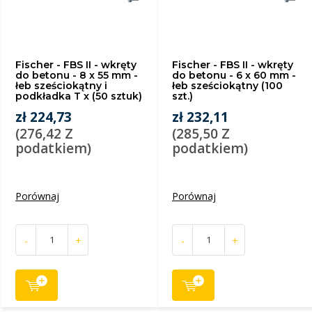
Fischer - FBS II - wkręty
Fischer - FBS II - wkręty
do betonu - 8 x 55 mm -
do betonu - 6 x 60 mm -
łeb sześciokątny i
łeb sześciokątny (100
podkładka T x (50 sztuk)
szt.)
zł 224,73
zł 232,11
(276,42 Z
(285,50 Z
podatkiem)
podatkiem)
Porównaj
Porównaj
-
+
-
+