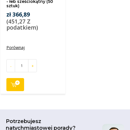
- łeb sześciokątny (50
sztuk)
zł 366,89
(451,27 Z
podatkiem)
Porównaj
-
+
Potrzebujesz
natychmiastowej porady?