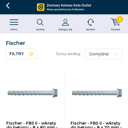
0
menu
szukaj
zaloguj się
service
koszyk
Fischer
FILTRY
Sortuj według:
Fischer - FBS II - wkręty
Fischer - FBS II - wkręty
do betonu - 8 x 80 mm -
do betonu - 8 x 70 mm -