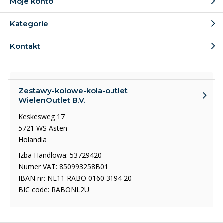
Moje konto
Kategorie
Kontakt
Zestawy-kolowe-kola-outlet
WielenOutlet B.V.
Keskesweg 17
5721 WS Asten
Holandia
Izba Handlowa: 53729420
Numer VAT: 850993258B01
IBAN nr: NL11 RABO 0160 3194 20
BIC code: RABONL2U