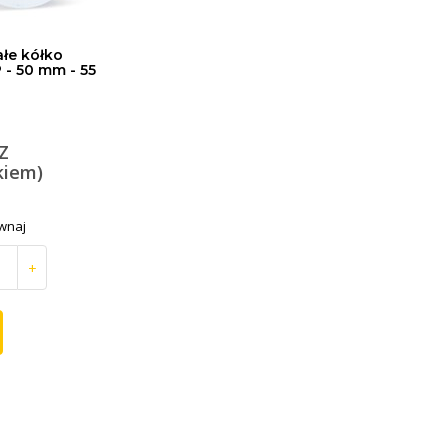
ałe kółko
P - 50 mm - 55
 Z
kiem)
wnaj
+