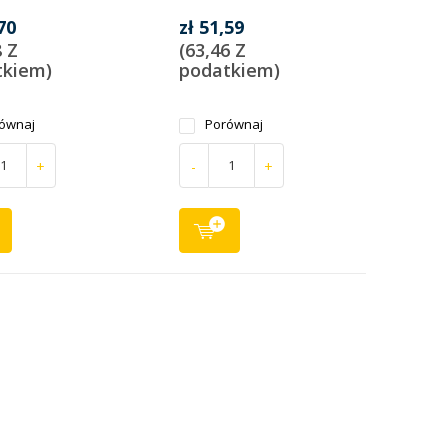
70
zł 51,59
8 Z
(63,46 Z
tkiem)
podatkiem)
ównaj
Porównaj
+
-
+