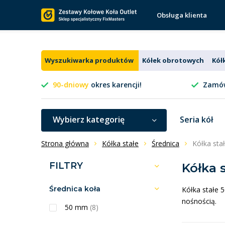
Obsługa klienta
Wyszukiwarka produktów
Kółek obrotowych
Kół
90-dniowy
okres karencji!
Zamów
Wybierz kategorię
Seria kół
Strona główna
Kółka stałe
Średnica
Kółka st
FILTRY
Kółka 
Średnica koła
Kółka stałe 
nośnością.
50 mm
(8)