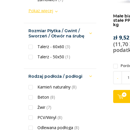
Pokaż więcej
Małe bi
stałe P
kg
Rozmiar Płytka / Gwint /
Sworzeń / Otwór na śrubę
zł 9,52
(11,70
Talerz - 60x60
(3)
podat
Talerz - 50x50
(1)
Poró
Rodzaj podłoża / podłogi
-
Kamień naturalny
(8)
Beton
(8)
Żwir
(7)
PCV/Winyl
(8)
Odlewana podłoga
(8)