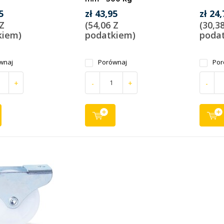
5
zł 43,95
zł 24,
 Z
(54,06 Z
(30,3
kiem)
podatkiem)
poda
wnaj
Porównaj
Por
+
-
+
-