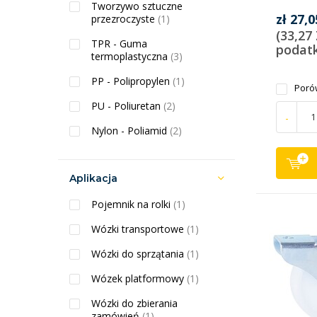
Tworzywo sztuczne
zł 27,0
przezroczyste
(1)
(33,27
TPR - Guma
podat
termoplastyczna
(3)
PP - Polipropylen
(1)
Poró
PU - Poliuretan
(2)
-
Nylon - Poliamid
(2)
Aplikacja
Pojemnik na rolki
(1)
Wózki transportowe
(1)
Wózki do sprzątania
(1)
Wózek platformowy
(1)
Wózki do zbierania
zamówień
(1)