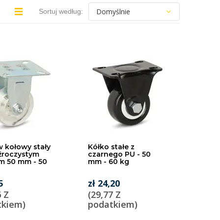
Sortuj według:
 kołowy stały
Kółko stałe z
źroczystym
czarnego PU - 50
m 50 mm - 50
mm - 60 kg
5
zł 24,20
6 Z
(29,77 Z
tkiem)
podatkiem)