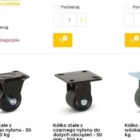
e o wysyłce
Porównaj
Por
-
+
-
wnaj
 magazynie
tałe z
Kółko stałe z
Kółko 
o nylonu - 50
czarnego nylonu do
wózka 
0 kg
dużych obciążeń - 50
kg
mm - 300 kg