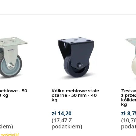
eblowe - 50
Kółko meblowe stałe
Zestaw
0 kg
czarne - 50 mm - 40
z prze
kg
kółkie
kg
zł 14,20
zł 8,7
(17,47 Z
(10,7
kiem)
podatkiem)
poda
y wyświetlić