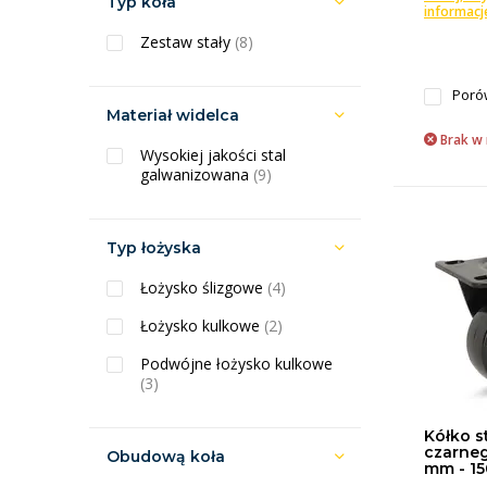
Typ koła
informacj
Zestaw stały
(8)
Poró
Materiał widelca
Brak w
Wysokiej jakości stal
galwanizowana
(9)
Typ łożyska
Łożysko ślizgowe
(4)
Łożysko kulkowe
(2)
Podwójne łożysko kulkowe
(3)
Kółko s
czarneg
Obudową koła
mm - 15