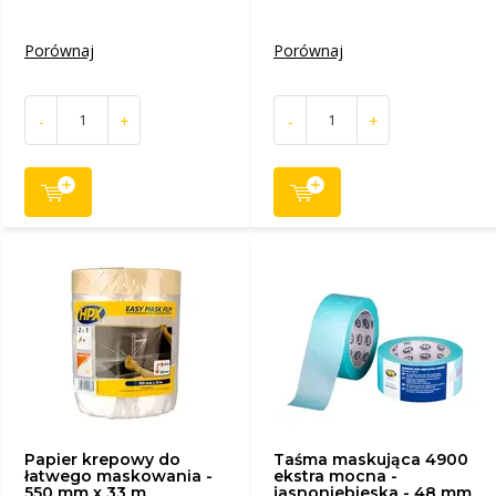
Porównaj
Porównaj
-
+
-
+
Papier krepowy do
Taśma maskująca 4900
łatwego maskowania -
ekstra mocna -
550 mm x 33 m
jasnoniebieska - 48 mm