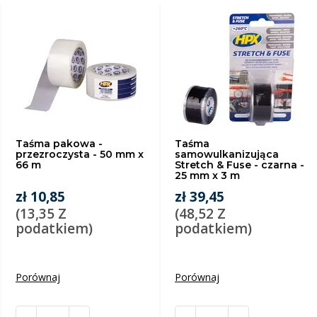
Taśma pakowa -
Taśma
przezroczysta - 50 mm x
samowulkanizująca
66 m
Stretch & Fuse - czarna -
25 mm x 3 m
zł 10,85
zł 39,45
(13,35 Z
(48,52 Z
podatkiem)
podatkiem)
Porównaj
Porównaj