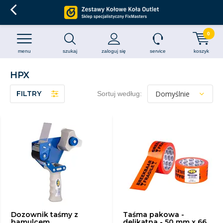
0
menu
szukaj
zaloguj się
service
koszyk
HPX
FILTRY
Sortuj według:
Dozownik taśmy z
Taśma pakowa -
hamulcem
delikatna - 50 mm x 66