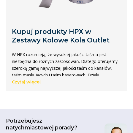
Kupuj produkty HPX w
Zestawy Kolowe Kola Outlet
W HPX rozumieją, że wysokiej jakości taśma jest
niezbędna do różnych zastosowań. Dlatego oferujemy
szeroką gamę najwyższej jakości taśm do kanałów,
taśm maskujących i taśm barierowych. Dzięki
wieloletniemu doświadczeniu HPX i skupieniu się na
Czytaj więcej
innowacjach, staramy się zaspokoić wszystkie potrzeby
związane z taśmami.
Kup taśmę HPX
Potrzebujesz
Taśmy kanałowe są zaprojektowane tak, aby sprostać
natychmiastowej porady?
najbardziej wymagającym warunkom. Niezależnie od