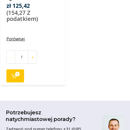
zł 125,42
(154,27 Z
podatkiem)
Porównaj
-
+
Potrzebujesz
natychmiastowej porady?
Zadzwoń pod numer telefonu +31 (0)85