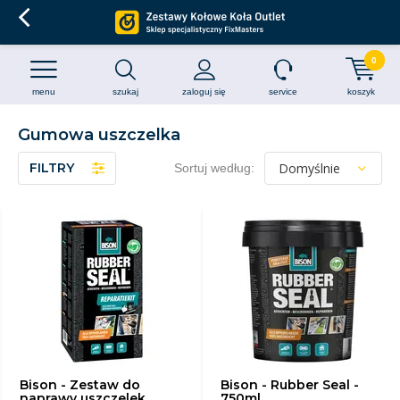
0
menu
szukaj
zaloguj się
service
koszyk
Gumowa uszczelka
FILTRY
Sortuj według:
Bison - Zestaw do
Bison - Rubber Seal -
naprawy uszczelek
750ml