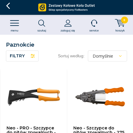
0
menu
szukaj
zaloguj się
service
koszyk
Paznokcie
FILTRY
Sortuj według:
Neo - PRO - Szczypce
Neo - Szczypce do
do nitów zrywalnych -
nitów zrywalnych - 275