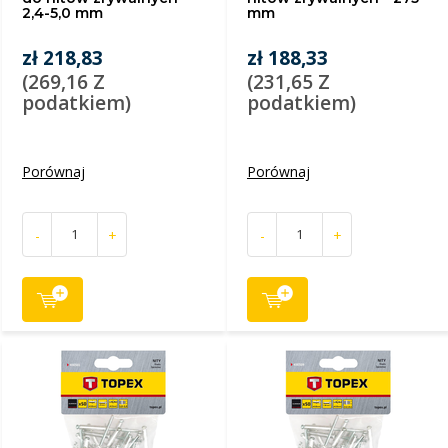
2,4-5,0 mm
mm
zł 218,83
zł 188,33
(269,16 Z
(231,65 Z
podatkiem)
podatkiem)
Porównaj
Porównaj
-
+
-
+