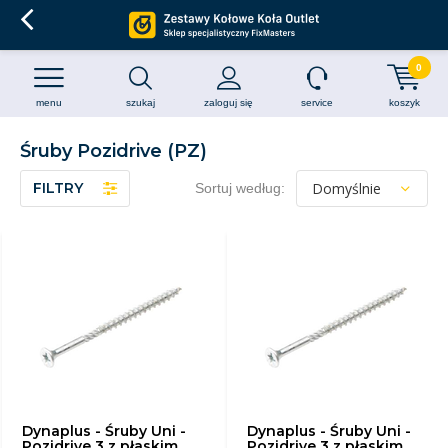
0
menu
szukaj
zaloguj się
service
koszyk
Śruby Pozidrive (PZ)
FILTRY
Sortuj według:
Dynaplus - Śruby Uni -
Dynaplus - Śruby Uni -
Pozidrive 3 z płaskim
Pozidrive 3 z płaskim