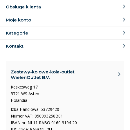
Obsługa klienta
Moje konto
Kategorie
Kontakt
Zestawy-kolowe-kola-outlet
WielenOutlet B.V.
Keskesweg 17
5721 WS Asten
Holandia
Izba Handlowa: 53729420
Numer VAT: 850993258B01
IBAN nr: NL11 RABO 0160 3194 20
BIC code: RABONL2U