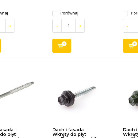
wnaj
Porównaj
Por
+
-
+
-
fasada -
Dach i fasada -
Dach i
do płyt
Wkręty do płyt
Wkręty