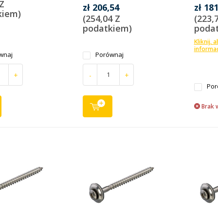
 Z
zł 206,54
zł 18
kiem)
(254,04 Z
(223,
podatkiem)
poda
Kliknij, 
informac
wnaj
Porównaj
+
-
+
Por
Brak 