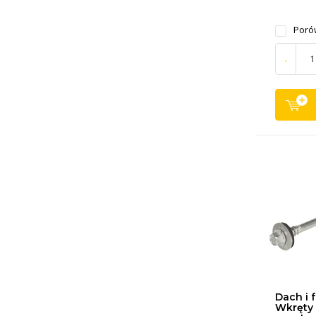
Poró
-
Dach i 
Wkręty 