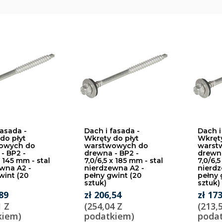
fasada -
Dach i fasada -
Dach i
do płyt
Wkręty do płyt
Wkręty
owych do
warstwowych do
warst
- BP2 -
drewna - BP2 -
drewna
x 145 mm - stal
7,0/6,5 x 185 mm - stal
7,0/6,5
wna A2 -
nierdzewna A2 -
nierdz
wint (20
pełny gwint (20
pełny 
sztuk)
sztuk)
,89
zł 206,54
zł 17
1 Z
(254,04 Z
(213,
kiem)
podatkiem)
poda