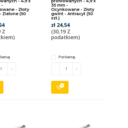
owanych - 4,9 x
profilowanych - 4,9 x
 -
35 mm -
owane - Złoty
Ocynkowane - Złoty
- Zielone (50
gwint - Antracyt (50
szt.)
54
zł 24,54
9 Z
(30,19 Z
tkiem)
podatkiem)
ównaj
Porównaj
+
-
+