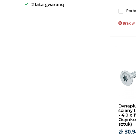
2 lata gwarancji
Poró
Brak w
Dynaplu
ściany t
- 4,0 x 
Ocynko
sztuk)
zł 30,9