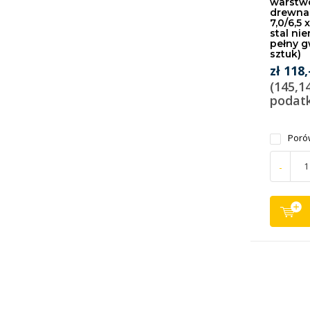
warstw
drewna 
7,0/6,5 
stal ni
pełny g
sztuk)
zł 118,
(145,1
podat
Poró
-