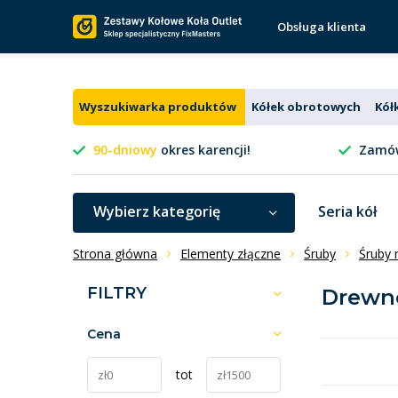
Obsługa klienta
Wyszukiwarka produktów
Kółek obrotowych
Kół
90-dniowy
okres karencji!
Zamów
Wybierz kategorię
Seria kół
Strona główna
Elementy złączne
Śruby
Śruby 
FILTRY
Drewn
Cena
tot