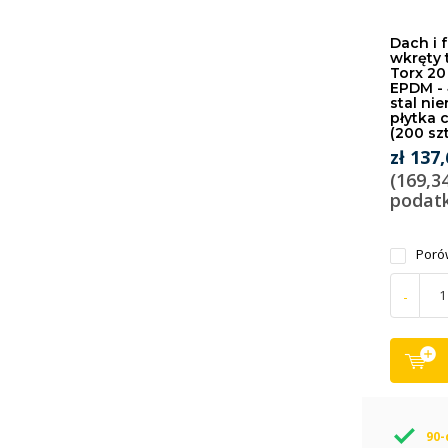
Dach i 
wkręty 
Torx 20
EPDM - 
stal ni
płytka 
(200 sz
zł 137
(169,3
podat
Poró
-
90-