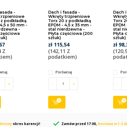
fasada -
Dach i fasada -
Dach i
trzpieniowe
Wkręty trzpieniowe
Wkręty
 z podkładką
Torx 20 z podkładką
Torx 2
4,5 x 50 mm -
EPDM - 4,5 x 35 mm -
EPDM -
erdzewna -
stal nierdzewna -
stal n
częściowa
Płyta częściowa (200
Płyta 
tuk)
sztuk)
sztuk)
,67
zł 115,54
zł 98,
4 Z
(142,11 Z
(120,
kiem)
podatkiem)
poda
wnaj
Porównaj
Por
+
-
+
-
dniowy
okres karencji!
Zamów przed 17:00,
dostawa w 1-2 d