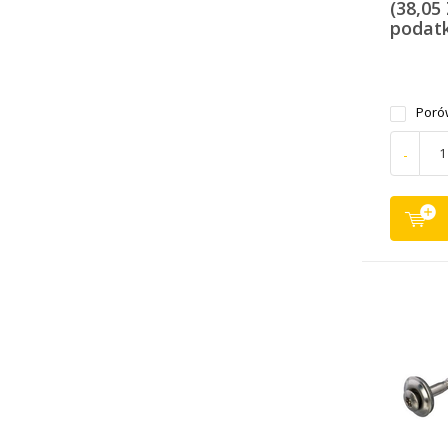
(38,05
podat
Poró
-