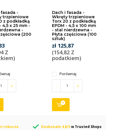
 fasada -
Dach i fasada -
 trzpieniowe
Wkręty trzpieniowe
0 z podkładką
Torx 20 z podkładką
 4,5 x 25 mm -
EPDM - 4,5 x 100 mm
ierdzewna -
- stal nierdzewna -
częściowa (200
Płyta częściowa (100
sztuk)
33
zł 125,87
94 Z
(154,82 Z
tkiem)
podatkiem)
ównaj
Porównaj
+
-
+
ni robocze.
Doskonale 4,8/5
w Trusted Shops