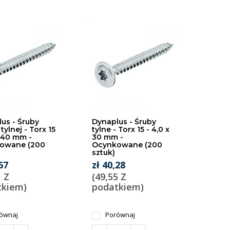
us - Śruby
Dynaplus - Śruby
tylnej - Torx 15
tylne - Torx 15 - 4,0 x
x 40 mm -
30 mm -
owane (200
Ocynkowane (200
sztuk)
67
zł 40,28
1 Z
(49,55 Z
tkiem)
podatkiem)
ównaj
Porównaj