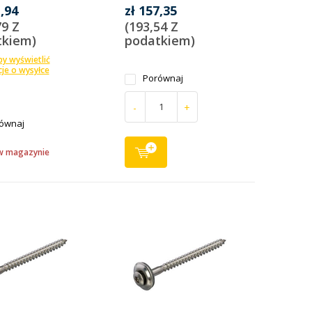
1,94
zł 157,35
79 Z
(193,54 Z
tkiem)
podatkiem)
aby wyświetlić
je o wysyłce
Porównaj
-
+
ównaj
w magazynie