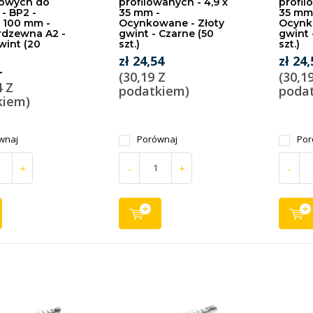
owych do
profilowanych - 4,9 x
profil
- BP2 -
35 mm -
35 mm
x 100 mm -
Ocynkowane - Złoty
Ocynk
erdzewna A2 -
gwint - Czarne (50
gwint 
wint (20
szt.)
szt.)
zł 24,54
zł 24,
-
(30,19 Z
(30,1
4 Z
podatkiem)
poda
kiem)
wnaj
Porównaj
Por
+
-
+
-