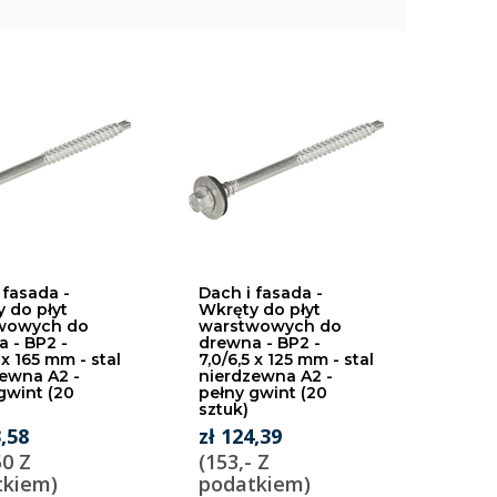
 fasada -
Dach i fasada -
 do płyt
Wkręty do płyt
wowych do
warstwowych do
 - BP2 -
drewna - BP2 -
 x 165 mm - stal
7,0/6,5 x 125 mm - stal
ewna A2 -
nierdzewna A2 -
gwint (20
pełny gwint (20
sztuk)
3,58
zł 124,39
50 Z
(153,- Z
tkiem)
podatkiem)