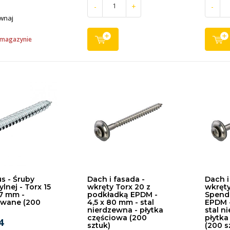
-
+
-
wnaj
 magazynie
s - Śruby
Dach i fasada -
Dach i
ylnej - Torx 15
wkręty Torx 20 z
wkręty
17 mm -
podkładką EPDM -
Spend
wane (200
4,5 x 80 mm - stal
EPDM -
nierdzewna - płytka
stal n
częściowa (200
płytka
4
sztuk)
(200 s