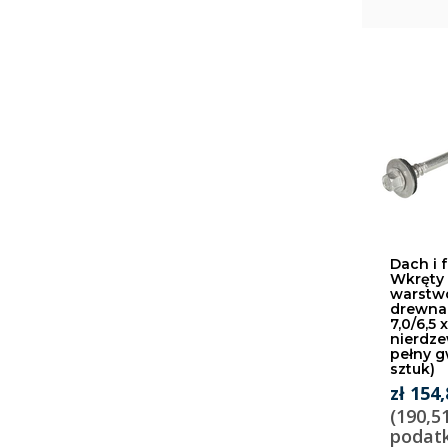
Dach i 
Wkręty 
warstw
drewna 
7,0/6,5 
nierdze
pełny g
sztuk)
zł 154
(190,5
podat