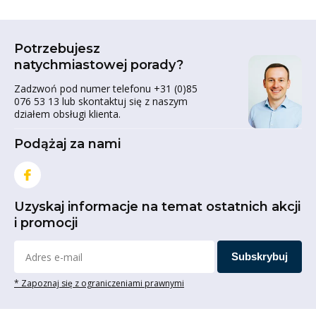
wagę przedmiotu przez 3. Zalecamy to, ponieważ na
nierównych powierzchniach jedno koło może oderwać
się od podłoża. W takim przypadku ciężar spoczywa na 3
Potrzebujesz
kołach.
natychmiastowej porady?
Czy nośność podana przy
Zadzwoń pod numer telefonu +31 (0)85
076 53 13 lub skontaktuj się z naszym
produkcie dotyczy jednego
działem obsługi klienta.
koła?
Podążaj za nami
Tak, nośność podana przy produkcie jest na koło.
Porady dotyczące wyboru
Uzyskaj informacje na temat ostatnich akcji
właściwych kółek
i promocji
Oczywiście chcemy, abyś kupił właściwe kółka! Czy nadal
Subskrybuj
masz pytania lub potrzebujesz porady? Prosimy o
* Zapoznaj się z ograniczeniami prawnymi
kontakt z naszymi specjalistami pod numerem telefonu
+31 (0)85 076 53 13 lub e-mailem
info@zestawy-