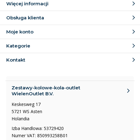
kolowe-kola-outlet.pl
.
Więcej informacji
Obsługa klienta
Moje konto
Kategorie
Kontakt
Zestawy-kolowe-kola-outlet
WielenOutlet B.V.
Keskesweg 17
5721 WS Asten
Holandia
Izba Handlowa: 53729420
Numer VAT: 850993258B01