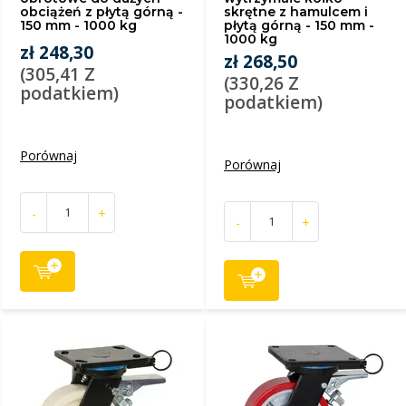
obciążeń z płytą górną -
skrętne z hamulcem i
150 mm - 1000 kg
płytą górną - 150 mm -
1000 kg
zł 248,30
zł 268,50
(305,41 Z
(330,26 Z
podatkiem)
podatkiem)
Porównaj
Porównaj
-
+
-
+