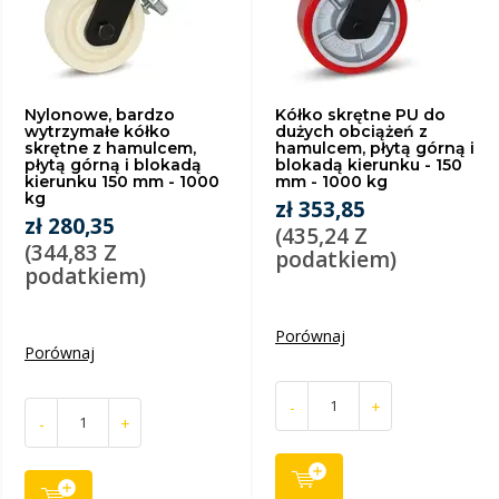
Nylonowe, bardzo
Kółko skrętne PU do
wytrzymałe kółko
dużych obciążeń z
skrętne z hamulcem,
hamulcem, płytą górną i
płytą górną i blokadą
blokadą kierunku - 150
kierunku 150 mm - 1000
mm - 1000 kg
kg
zł 353,85
zł 280,35
(435,24 Z
(344,83 Z
podatkiem)
podatkiem)
Porównaj
Porównaj
-
+
-
+