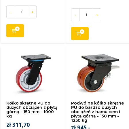
-
+
-
+
Kółko skrętne PU do
Podwójne kółko skrętne
dużych obciążeń z płytą
PU do bardzo dużych
górną - 150 mm - 1000
obciążeń z hamulcem i
kg
płytą górną - 150 mm -
1250 kg
zł 311,70
zł 945,-