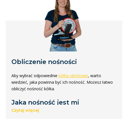
Obliczenie nośności
Aby wybrać odpowiednie
kółka obrotowe
, warto
wiedzieć, jaka powinna być ich nośność. Możesz łatwo
obliczyć nośność kółka.
Jaka nośność jest mi
potrzebna?
Czytaj więcej
Właściwą nośność najlepiej obliczyć dzieląc całkowitą