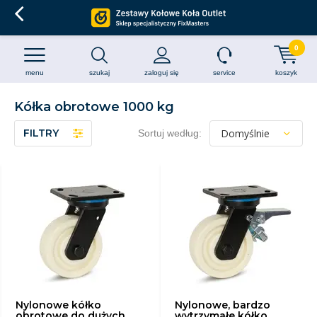
0
menu
szukaj
zaloguj się
service
koszyk
Kółka obrotowe 1000 kg
FILTRY
Sortuj według:
Nylonowe kółko
Nylonowe, bardzo
obrotowe do dużych
wytrzymałe kółko