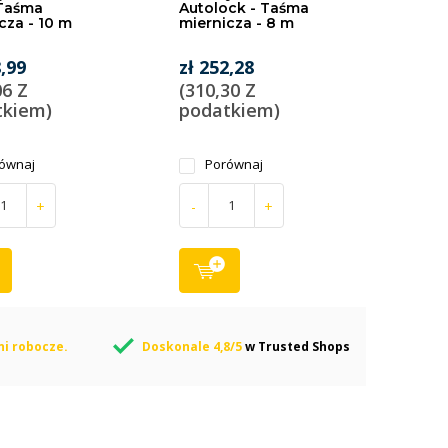
 Taśma
Autolock - Taśma
cza - 10 m
miernicza - 8 m
8,99
zł 252,28
06 Z
(310,30 Z
tkiem)
podatkiem)
ównaj
Porównaj
+
-
+
ni robocze.
Doskonale 4,8/5
w Trusted Shops