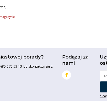
wnaj
 magazynie
iastowej porady?
Podążaj za
Uz
nami
os
85 076 53 13 lub skontaktuj się z
* Zap