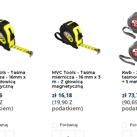
ols - Taśma
MVC Tools - Taśma
Kwb -
za - 16mm x
miernicza - 16 mm x 3
taśmow
głowicą
m - Z głowicą
+ 5 me
yczną
magnetyczną
6
zł 16,18
zł 73,
 Z
(19,90 Z
(90,6
kiem)
podatkiem)
poda
wnaj
Porównaj
Por