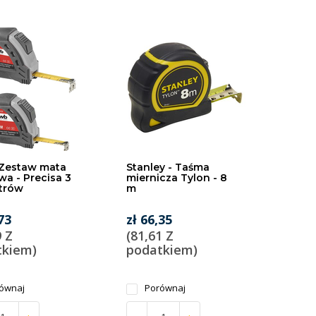
 Zestaw mata
Stanley - Taśma
a - Precisa 3
miernicza Tylon - 8
trów
m
73
zł 66,35
9 Z
(81,61 Z
tkiem)
podatkiem)
ównaj
Porównaj