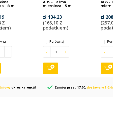
Taśma
ABS - Taśma
ABS -
za - 8 m
miernicza - 5 m
mierni
,19
zł 134,23
zł 20
4 Z
(165,10 Z
(257,
kiem)
podatkiem)
poda
wnaj
Porównaj
Por
+
-
+
-
dniowy
okres karencji!
Zamów przed 17:00,
dostawa w 1-2 d