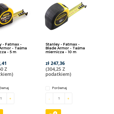
y - Fatmax -
Stanley - Fatmax -
Armor - Taśma
Blade Armor - Taśma
cza - 5 m
miernicza - 10 m
3,41
zł 247,36
60 Z
(304,25 Z
tkiem)
podatkiem)
ównaj
Porównaj
+
-
+