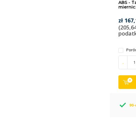
ABS - 
miernic
zł 167
(205,6
podat
Poró
-
90-