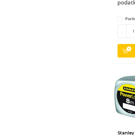
podat
Poró
-
Stanley