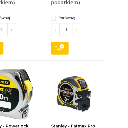
tkiem)
podatkiem)
ównaj
Porównaj
+
-
+
y - Powerlock
Stanley - Fatmax Pro