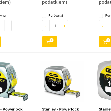
kiem)
podatkiem)
poda
wnaj
Porównaj
Por
+
-
+
-
 - Powerlock
Stanley - Powerlock
Stanle