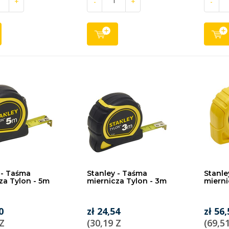
+
-
+
-
 - Taśma
Stanley - Taśma
Stanle
za Tylon - 5m
miernicza Tylon - 3m
mierni
0
zł 24,54
zł 56,
 Z
(30,19 Z
(69,5