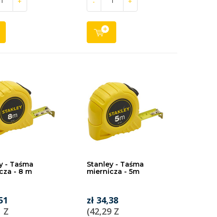
+
-
+
y - Taśma
Stanley - Taśma
cza - 8 m
miernicza - 5m
51
zł 34,38
1 Z
(42,29 Z