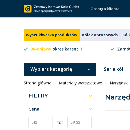
Obsługa klienta
Wyszukiwarka produktów
Kółek obrotowych
Kół
90-dniowy
okres karencji!
Zamów
Wybierz kategorię
Seria kół
Strona główna
Materiały warsztatowe
Narzędzia
FILTRY
Narzę
Cena
tot