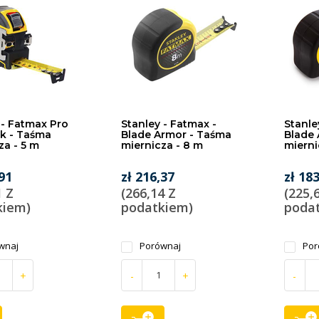
 - Fatmax Pro
Stanley - Fatmax -
Stanle
k - Taśma
Blade Armor - Taśma
Blade 
za - 5 m
miernicza - 8 m
mierni
,91
zł 216,37
zł 18
1 Z
(266,14 Z
(225,
kiem)
podatkiem)
poda
wnaj
Porównaj
Por
+
-
+
-