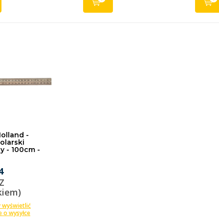
Holland -
tolarski
y - 100cm -
o
4
 Z
kiem)
y wyświetlić
e o wysyłce