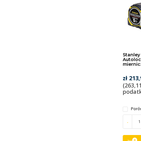
Stanley
Autoloc
miernic
zł 213
(263,1
podat
Poró
-