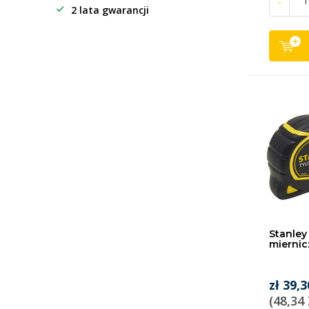
-
2 lata gwarancji
Stanley
miernic
zł 39,3
(48,34