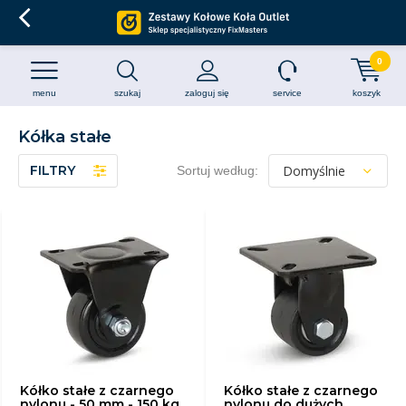
0
menu
szukaj
zaloguj się
service
koszyk
Kółka stałe
FILTRY
Sortuj według:
Kółko stałe z czarnego
Kółko stałe z czarnego
nylonu - 50 mm - 150 kg
nylonu do dużych