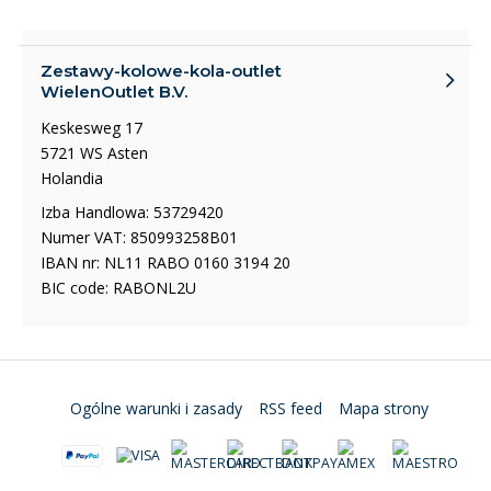
Zestawy-kolowe-kola-outlet
WielenOutlet B.V.
Keskesweg 17
5721 WS Asten
Holandia
Izba Handlowa: 53729420
Numer VAT: 850993258B01
IBAN nr: NL11 RABO 0160 3194 20
BIC code: RABONL2U
Ogólne warunki i zasady
RSS feed
Mapa strony