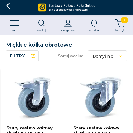
0
menu
szukaj
zaloguj się
service
koszyk
Miękkie kółka obrotowe
FILTRY
Sortuj według:
Szary zestaw kołowy
Szary zestaw kołowy
skrętny z gumy z
skrętny z gumy z