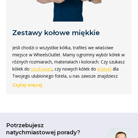
Zestawy kołowe miękkie
Jeśli chodzi o wszystkie kółka, trafiłeś we właściwe
miejsce w WheelsOutlet. Mamy ogromny wybór kółek w
różnych rozmiarach, materiałach i kolorach. Czy szukasz
kółek do
rusztowań
, czy nowych kółek do
krzeseł
dla
Twojego ulubionego fotela, u nas zawsze znajdziesz
odpowiednie kółko. Dostarczamy nasze kółka zarówno
Czytaj więcej
do osób prywatnych jak i firm. Czy potrzebujesz
miękkich kółek? Wtedy również możesz przyjść do nas.
Oferujemy bardzo szeroki zakres różnych miękkich kółek
do różnych zastosowań.
Potrzebujesz
Różne rodzaje miękkich kółek
natychmiastowej porady?