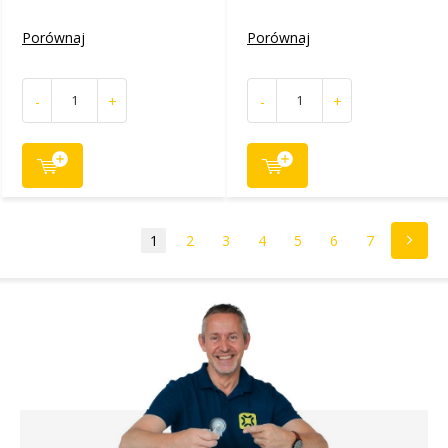
Porównaj
Porównaj
-
+
-
+
1
2
3
4
5
6
7