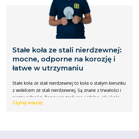
Stałe koła ze stali nierdzewnej:
mocne, odporne na korozję i
łatwe w utrzymaniu
Stałe koła ze stali nierdzewnej to koła o stałym kierunku
z widelcem ze stali nierdzewnej. Są znane z trwałości i
niezawodności. Ponieważ zarówno widelec, jak i koło
Czytaj więcej
wykonane są ze stali nierdzewnej, są odporne na wilgoć,
środki czyszczące i duże obciążenia. Zwykłe stalowe
koła stałe szybciej się zużywają lub rdzewieją, natomiast
koła nierdzewne zachowują doskonały stan przez wiele
lat. Są więc idealnym wyborem dla przemysłu