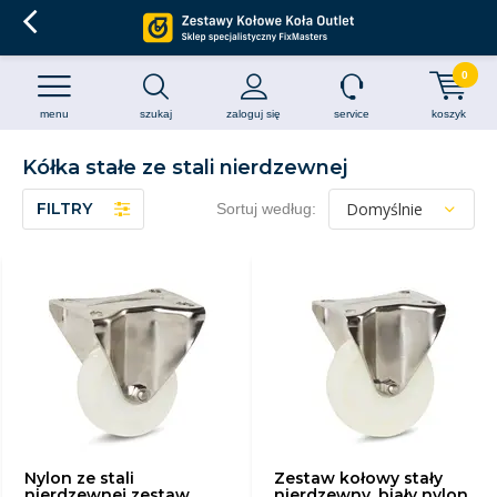
0
menu
szukaj
zaloguj się
service
koszyk
Kółka stałe ze stali nierdzewnej
FILTRY
Sortuj według:
Nylon ze stali
Zestaw kołowy stały
nierdzewnej zestaw
nierdzewny, biały nylon