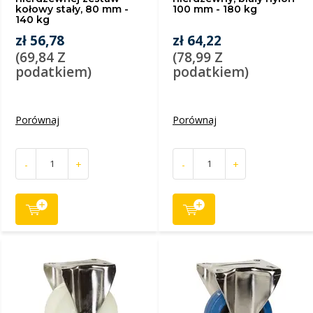
kołowy stały, 80 mm -
100 mm - 180 kg
140 kg
zł 56,78
zł 64,22
(69,84 Z
(78,99 Z
podatkiem)
podatkiem)
Porównaj
Porównaj
-
+
-
+