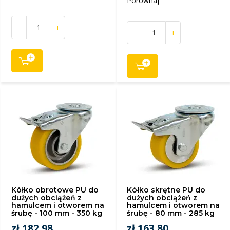
Porównaj
-
+
-
+
Kółko obrotowe PU do
Kółko skrętne PU do
dużych obciążeń z
dużych obciążeń z
hamulcem i otworem na
hamulcem i otworem na
śrubę - 100 mm - 350 kg
śrubę - 80 mm - 285 kg
zł 182,98
zł 163,80