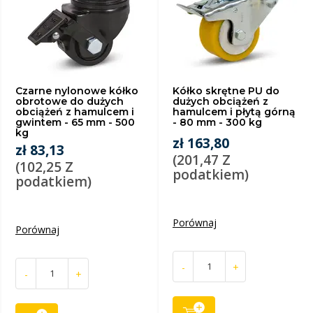
Czarne nylonowe kółko
Kółko skrętne PU do
obrotowe do dużych
dużych obciążeń z
obciążeń z hamulcem i
hamulcem i płytą górną
gwintem - 65 mm - 500
- 80 mm - 300 kg
kg
zł 163,80
zł 83,13
(201,47 Z
(102,25 Z
podatkiem)
podatkiem)
Porównaj
Porównaj
-
+
-
+