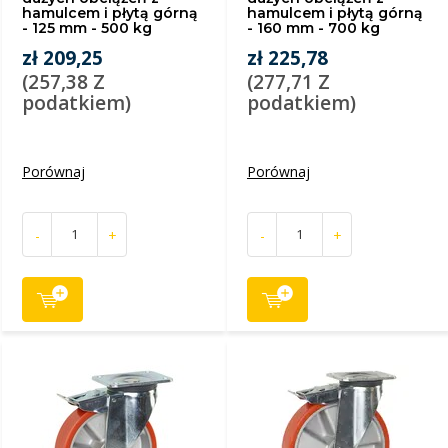
hamulcem i płytą górną
hamulcem i płytą górną
- 125 mm - 500 kg
- 160 mm - 700 kg
zł 209,25
zł 225,78
(257,38 Z
(277,71 Z
podatkiem)
podatkiem)
Porównaj
Porównaj
-
+
-
+