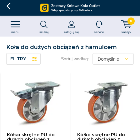
0
menu
szukaj
zaloguj się
service
koszyk
Koła do dużych obciążeń z hamulcem
FILTRY
Sortuj według:
Kółko skrętne PU do
Kółko skrętne PU do
dużych obciążeń z
dużych obciążeń z