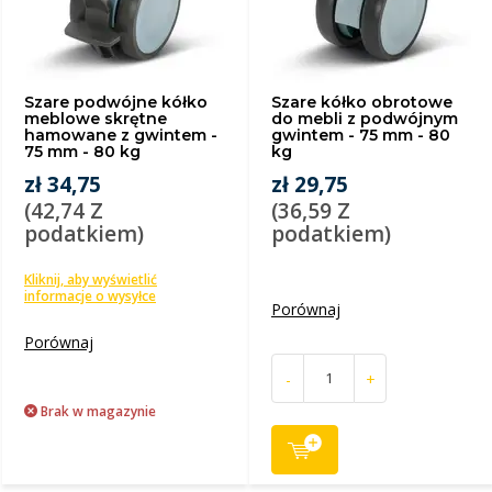
Szare podwójne kółko
Szare kółko obrotowe
meblowe skrętne
do mebli z podwójnym
hamowane z gwintem -
gwintem - 75 mm - 80
75 mm - 80 kg
kg
zł 34,75
zł 29,75
(42,74 Z
(36,59 Z
podatkiem)
podatkiem)
Kliknij, aby wyświetlić
informacje o wysyłce
Porównaj
Porównaj
-
+
Brak w magazynie