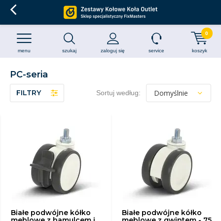
0
menu
szukaj
zaloguj się
service
koszyk
PC-seria
FILTRY
Sortuj według:
Białe podwójne kółko
Białe podwójne kółko
meblowe z hamulcem i
meblowe z gwintem - 75