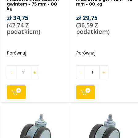
gwintem - 75 mm - 80
mm - 80 kg
kg
zł 34,75
zł 29,75
(42,74 Z
(36,59 Z
podatkiem)
podatkiem)
Porównaj
Porównaj
-
+
-
+