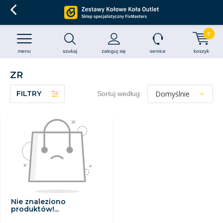
0
menu
szukaj
zaloguj się
service
koszyk
ZR
FILTRY
Sortuj według:
Nie znaleziono
produktów!...