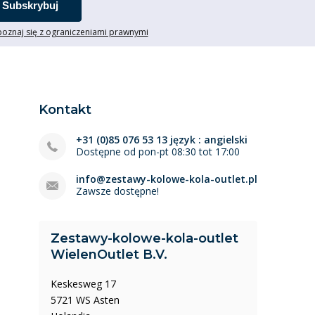
Subskrybuj
oznaj się z ograniczeniami prawnymi
Kontakt
+31 (0)85 076 53 13 język : angielski
Dostępne od pon-pt 08:30 tot 17:00
info@zestawy-kolowe-kola-outlet.pl
Zawsze dostępne!
Zestawy-kolowe-kola-outlet
WielenOutlet B.V.
Keskesweg 17
5721 WS Asten