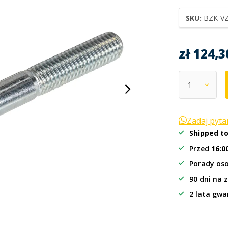
SKU:
BZK-VZ
zł 124,
Zadaj pyt
Shipped t
Przed
16:0
Porady oso
90 dni na 
2 lata gwa