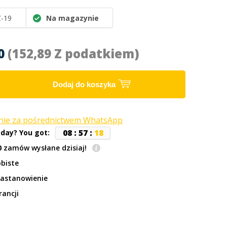
-19
Na magazynie
30
(152,89 Z podatkiem)
Dodaj do koszyka
anie za pośrednictwem WhatsApp
0
8
:
5
7
:
1
8
oday? You got:
0
zamów wysłane dzisiaj!
biste
zastanowienie
rancji