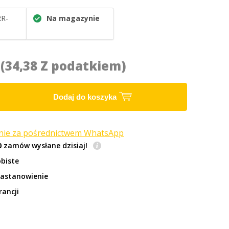
R-
Na magazynie
5
(34,38 Z podatkiem)
Dodaj do koszyka
anie za pośrednictwem WhatsApp
0
zamów wysłane dzisiaj!
biste
zastanowienie
rancji