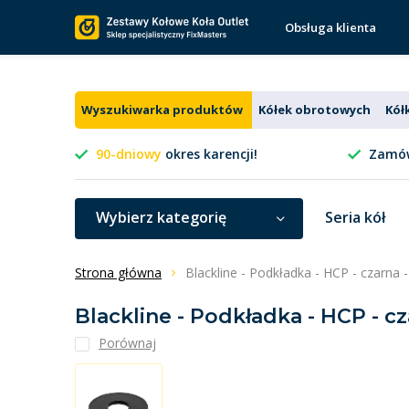
Obsługa klienta
Wyszukiwarka produktów
Kółek obrotowych
Kół
90-dniowy
okres karencji!
Zamów
Wybierz kategorię
Seria kół
Strona główna
Blackline - Podkładka - HCP - czarna
Blackline - Podkładka - HCP - c
Porównaj