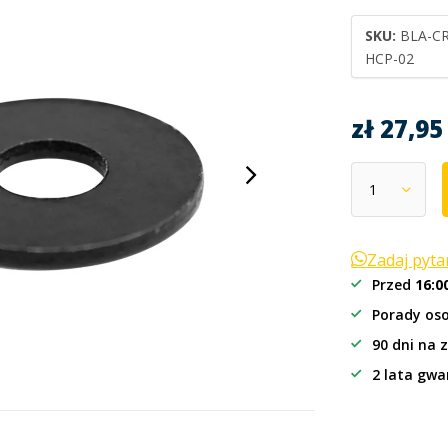
SKU:
BLA-CR
HCP-02
zł 27,9
Zadaj pyt
Przed
16:0
Porady oso
90 dni na 
2 lata gwa