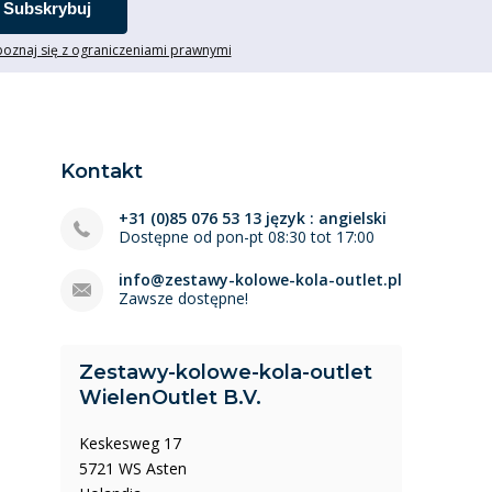
Subskrybuj
oznaj się z ograniczeniami prawnymi
Kontakt
+31 (0)85 076 53 13 język : angielski
Dostępne od pon-pt 08:30 tot 17:00
info@zestawy-kolowe-kola-outlet.pl
Zawsze dostępne!
Zestawy-kolowe-kola-outlet
WielenOutlet B.V.
Keskesweg 17
5721 WS Asten