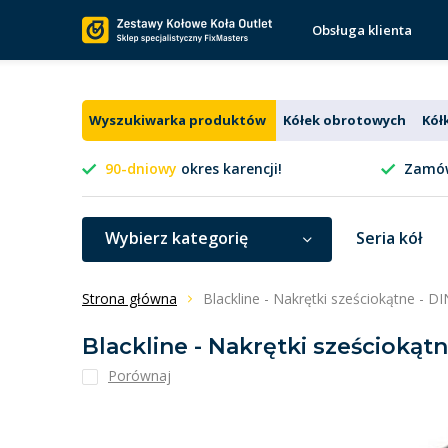
Obsługa klienta
Wyszukiwarka produktów
Kółek obrotowych
Kół
90-dniowy
okres karencji!
Zamów
Wybierz kategorię
Seria kół
Strona główna
Blackline - Nakrętki sześciokątne - DI
Blackline - Nakrętki sześciokątn
Porównaj