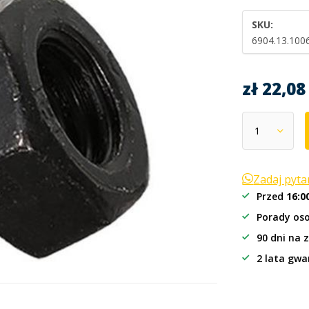
SKU:
6904.13.100
zł 22,0
Zadaj pyt
Przed
16:0
Porady oso
90 dni na 
2 lata gwa