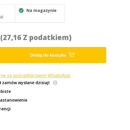
Na magazynie
60
8
(27,16 Z podatkiem)
Dodaj do koszyka
anie za pośrednictwem WhatsApp
0
zamów wysłane dzisiaj!
biste
zastanowienie
rancji