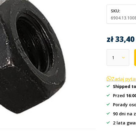
SKU:
6904.13.100
zł 33,4
Zadaj pyt
Shipped t
Przed
16:0
Porady oso
90 dni na 
2 lata gwa