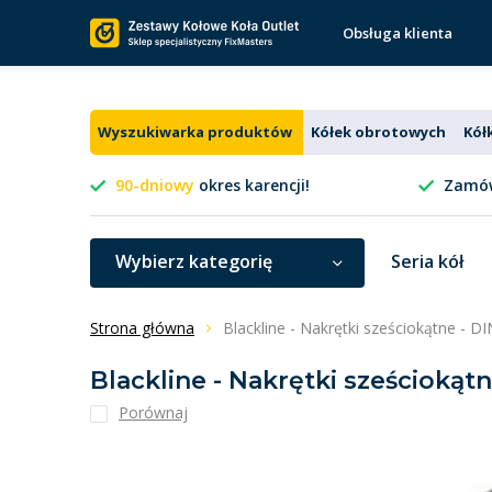
Obsługa klienta
Wyszukiwarka produktów
Kółek obrotowych
Kół
90-dniowy
okres karencji!
Zamów
Wybierz kategorię
Seria kół
Strona główna
Blackline - Nakrętki sześciokątne - D
Blackline - Nakrętki sześciokątn
Porównaj