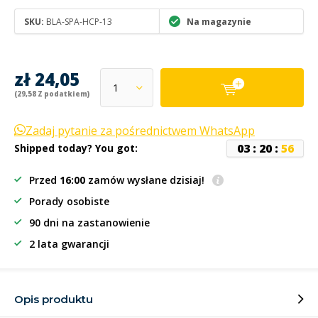
SKU:
BLA-SPA-HCP-13
Na magazynie
zł 24,05
(29,58 Z podatkiem)
Zadaj pytanie za pośrednictwem WhatsApp
0
3
:
2
0
:
5
5
Shipped today? You got:
Przed
16:00
zamów wysłane dzisiaj!
Porady osobiste
90 dni na zastanowienie
2 lata gwarancji
Opis produktu