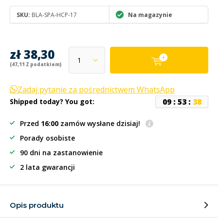
SKU:
BLA-SPA-HCP-17
Na magazynie
zł 38,30
(47,11 Z podatkiem)
Zadaj pytanie za pośrednictwem WhatsApp
0
9
:
5
3
:
3
7
Shipped today? You got:
Przed
16:00
zamów wysłane dzisiaj!
Porady osobiste
90 dni na zastanowienie
2 lata gwarancji
Opis produktu