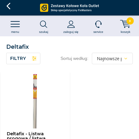
0
menu
szukaj
zaloguj się
service
koszyk
Deltafix
FILTRY
Sortuj według:
Deltafix - Listwa
progowa / listwa