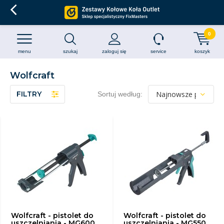
0
menu
szukaj
zaloguj się
service
koszyk
Wolfcraft
FILTRY
Sortuj według:
Wolfcraft - pistolet do
Wolfcraft - pistolet do
uszczelniania - MG600
uszczelniania - MG550