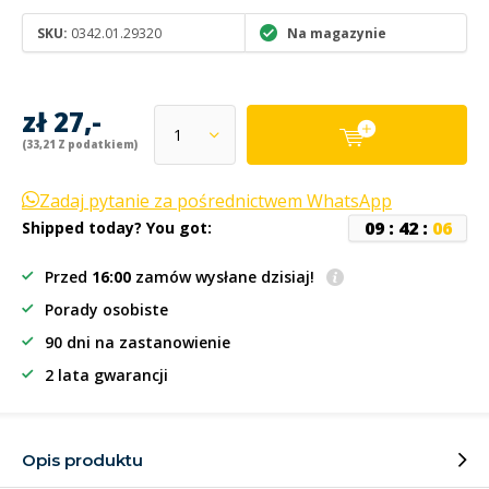
SKU:
0342.01.29320
Na magazynie
zł 27,-
(33,21 Z podatkiem)
Zadaj pytanie za pośrednictwem WhatsApp
0
9
:
4
2
:
0
6
Shipped today? You got:
Przed
16:00
zamów wysłane dzisiaj!
Porady osobiste
90 dni na zastanowienie
2 lata gwarancji
Opis produktu