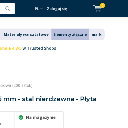
0
PL
Zaloguj się
Materiały warsztatowe
Elementy złączne
marki
onale 4,8/5
w Trusted Shops
ściowa (200 sztuk)
5 mm - stal nierdzewna - Płyta
Na magazynie
01