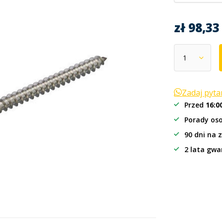
zł 98,3
Zadaj pyt
Przed
16:0
Porady oso
90 dni na 
2 lata gwa