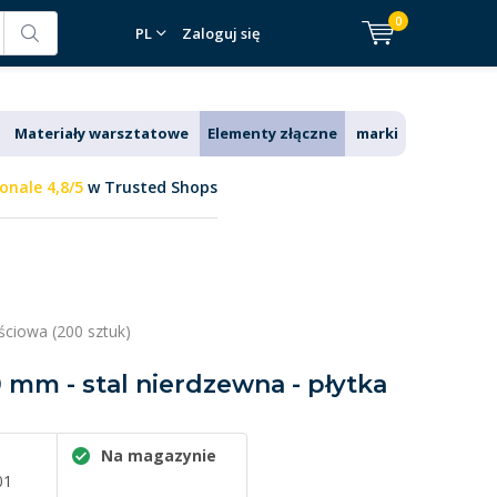
0
PL
Zaloguj się
Materiały warsztatowe
Elementy złączne
marki
onale 4,8/5
w Trusted Shops
ściowa (200 sztuk)
0 mm - stal nierdzewna - płytka
Na magazynie
01