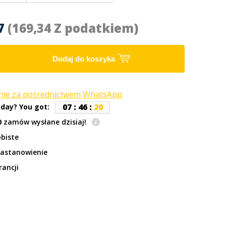
67
(169,34 Z podatkiem)
Dodaj do koszyka
anie za pośrednictwem WhatsApp
0
7
:
4
6
:
1
9
oday? You got:
0
zamów wysłane dzisiaj!
biste
zastanowienie
rancji