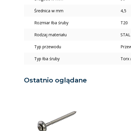
Średnica w mm
4,5
Rozmiar łba śruby
T20
Rodzaj materiału
STAL
Typ przewodu
Prze
Typ łba śruby
Torx 
Ostatnio oglądane