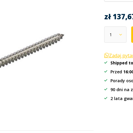
zł 137,
Zadaj pyt
Shipped t
Przed
16:0
Porady oso
90 dni na 
2 lata gwa