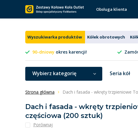
Obsługa klienta
Wyszukiwarka produktów
Kółek obrotowych
Kół
90-dniowy
okres karencji!
Zamów
Wybierz kategorię
Seria kół
Strona główna
Dach i fasada - wkręty trzpieniowe T
Dach i fasada - wkręty trzpieni
częściowa (200 sztuk)
Porównaj