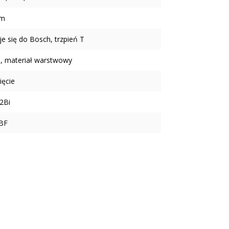
mm
e się do Bosch, trzpień T
, materiał warstwowy
ięcie
2Bi
BF