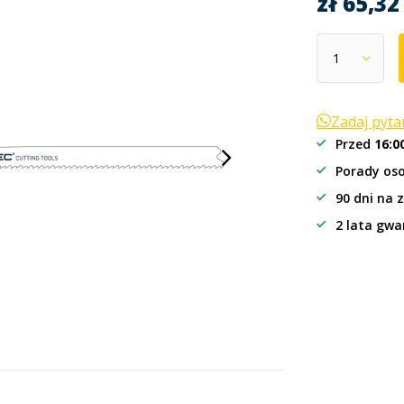
zł 65,3
Zadaj pyt
Przed
16:0
Porady oso
90 dni na 
2 lata gwa