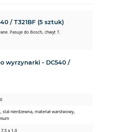
40 / T321BF (5 sztuk)
wane. Pasuje do Bosch, chwyt T.
do wyrzynarki - DC540 /
0
, stal nierdzewna, materiał warstwowy,
inium
 7,5 x 1,0