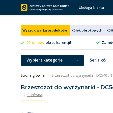
Obsługa klienta
Wyszukiwarka produktów
Kółek obrotowych
Kół
90-dniowy
okres karencji!
Zamów
Wybierz kategorię
Seria kół
Strona główna
Brzeszczot do wyrzynarki - DC540 / T
Brzeszczot do wyrzynarki - DC54
Porównaj