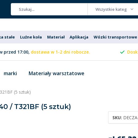
Wszystkie kategorie
ka stałe
Luźne koła
Materiał
Aplikacja
Wózki transportowe
 przed 17:00,
dostawa w 1-2 dni robocze.
Dosk
marki
Materiały warsztatowe
321BF (5 sztuk)
0 / T321BF (5 sztuk)
SKU:
DECZA