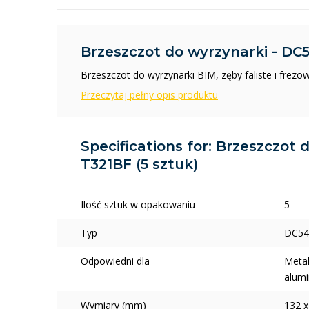
Brzeszczot do wyrzynarki - DC5
Brzeszczot do wyrzynarki BIM, zęby faliste i frezo
Przeczytaj pełny opis produktu
Specifications for: Brzeszczot 
T321BF (5 sztuk)
Ilość sztuk w opakowaniu
5
Typ
DC54
Odpowiedni dla
Metal
alum
Wymiary (mm)
132 x