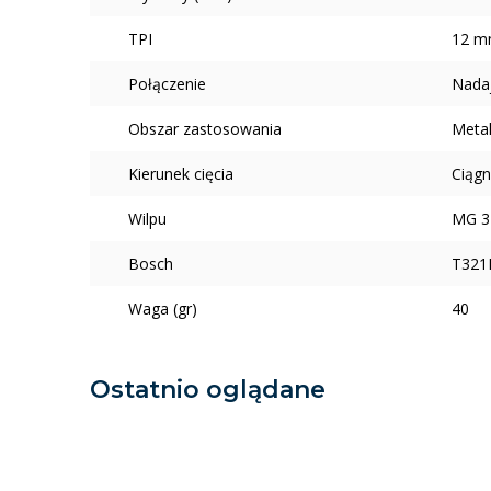
TPI
12 
Połączenie
Nadaj
Obszar zastosowania
Metal
Kierunek cięcia
Ciągn
Wilpu
MG 3
Bosch
T321
Waga (gr)
40
Ostatnio oglądane