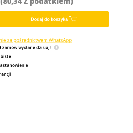
2
(80,34 Z podatkiem)
Dodaj do koszyka
anie za pośrednictwem WhatsApp
0
zamów wysłane dzisiaj!
biste
zastanowienie
rancji