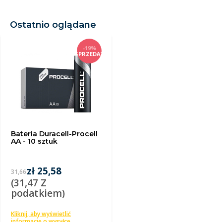
Ostatnio oglądane
-19%
SPRZEDAŻ
Bateria Duracell-Procell
AA - 10 sztuk
zł 25,58
31,66
(31,47 Z
podatkiem)
Kliknij, aby wyświetlić
informacje o wysyłce