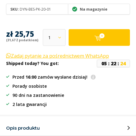
SKU:
DYN-BES-PK-20-01
Na magazynie
zł 25,75
(31,67 Z podatkiem)
Zadaj pytanie za pośrednictwem WhatsApp
0
5
:
2
2
:
2
4
Shipped today? You got:
Przed
16:00
zamów wysłane dzisiaj!
Porady osobiste
90 dni na zastanowienie
2 lata gwarancji
Opis produktu