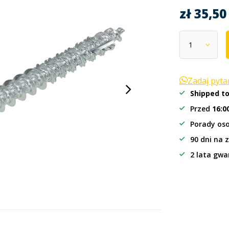
zł 35,5
Zadaj pyt
Shipped t
Przed
16:0
Porady oso
90 dni na 
2 lata gwa