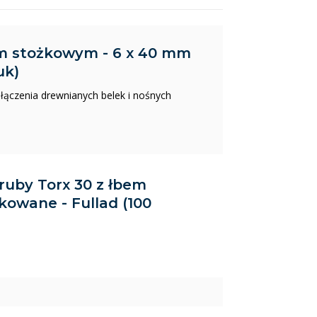
em stożkowym - 6 x 40 mm
uk)
ączenia drewnianych belek i nośnych
Śruby Torx 30 z łbem
owane - Fullad (100