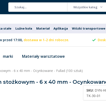
Wszystkie kategorie
ka stałe
Luźne koła
Materiał
Aplikacja
Wózki transportowe
 przed 17:00,
dostawa w 1-2 dni robocze.
Dosk
marki
Materiały warsztatowe
żkowym - 6 x 40 mm - Ocynkowane - Fullad (100 sztuk)
m stożkowym - 6 x 40 mm - Ocynkowane 
SKU:
DYN-H
TK-30-01