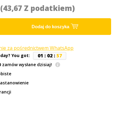
0
(43,67 Z podatkiem)
Dodaj do koszyka
anie za pośrednictwem WhatsApp
0
1
:
0
2
:
5
6
oday? You got:
0
zamów wysłane dzisiaj!
biste
zastanowienie
rancji