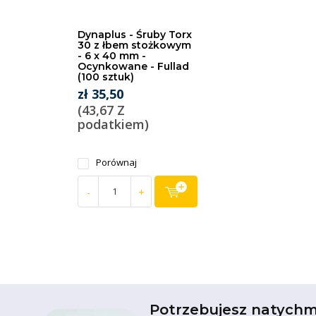
Dynaplus - Śruby Torx
30 z łbem stożkowym
- 6 x 40 mm -
Ocynkowane - Fullad
(100 sztuk)
zł 35,50
(43,67 Z
podatkiem)
Porównaj
-
+
Potrzebujesz natychm