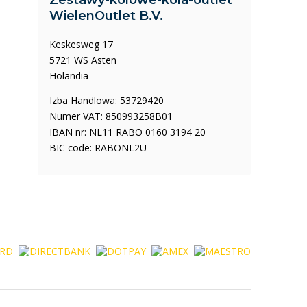
Zestawy-kolowe-kola-outlet
WielenOutlet B.V.
Keskesweg 17
5721 WS Asten
Holandia
Izba Handlowa: 53729420
Numer VAT: 850993258B01
IBAN nr: NL11 RABO 0160 3194 20
BIC code: RABONL2U