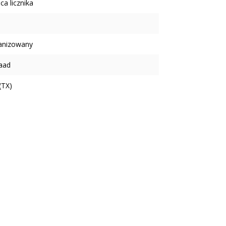
ca licznika
anizowany
aad
(TX)