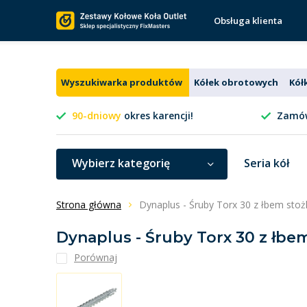
Obsługa klienta
Wyszukiwarka produktów
Kółek obrotowych
Kół
90-dniowy
okres karencji!
Zamów
Wybierz kategorię
Seria kół
Strona główna
Dynaplus - Śruby Torx 30 z łbem sto
Dynaplus - Śruby Torx 30 z łbe
Porównaj