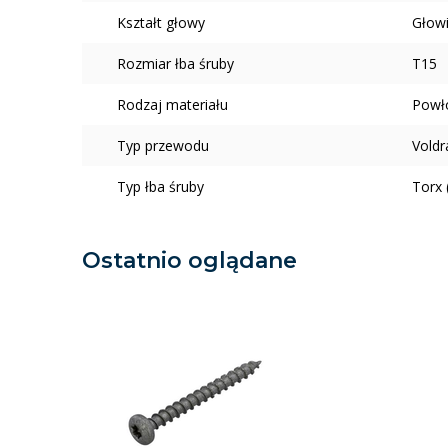
Kształt głowy
Głowi
Rozmiar łba śruby
T15
Rodzaj materiału
Powł
Typ przewodu
Voldr
Typ łba śruby
Torx 
Ostatnio oglądane