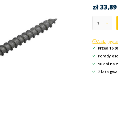
zł 33,8
Zadaj pyt
Przed
16:0
Porady oso
90 dni na 
2 lata gwa