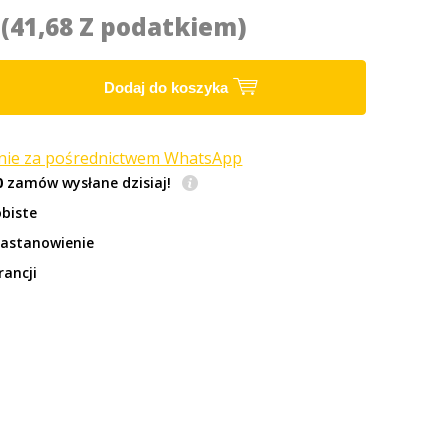
9
(41,68 Z podatkiem)
Dodaj do koszyka
anie za pośrednictwem WhatsApp
0
zamów wysłane dzisiaj!
biste
zastanowienie
rancji