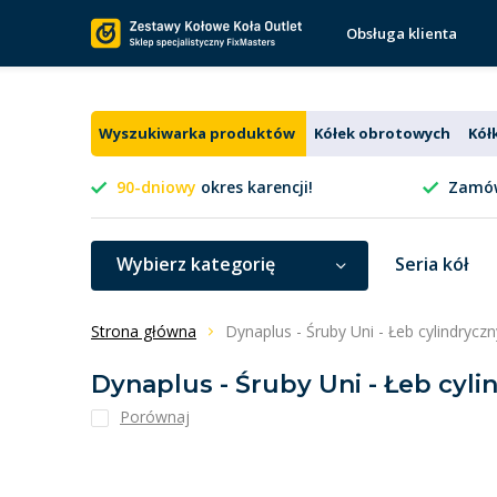
Obsługa klienta
Wyszukiwarka produktów
Kółek obrotowych
Kół
90-dniowy
okres karencji!
Zamów
Wybierz kategorię
Seria kół
Strona główna
Dynaplus - Śruby Uni - Łeb cylindrycz
Dynaplus - Śruby Uni - Łeb cyli
Porównaj