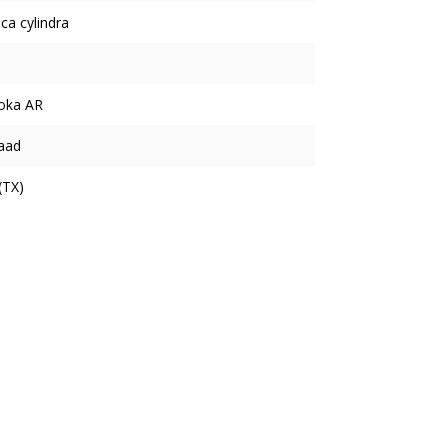
ca cylindra
oka AR
aad
(TX)