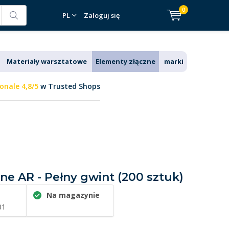
0
PL
Zaloguj się
Materiały warsztatowe
Elementy złączne
marki
onale 4,8/5
w Trusted Shops
ane AR - Pełny gwint (200 sztuk)
Na magazynie
01