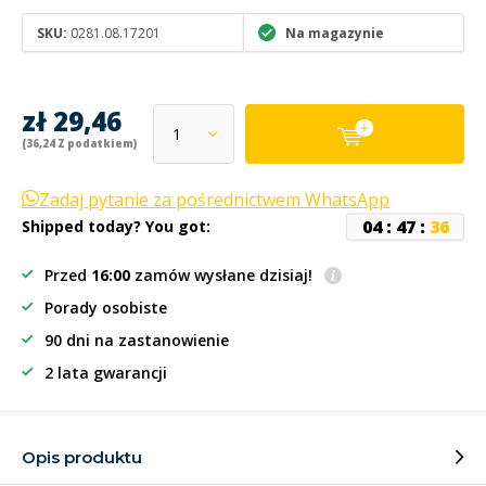
SKU:
0281.08.17201
Na magazynie
zł 29,46
(36,24 Z podatkiem)
Zadaj pytanie za pośrednictwem WhatsApp
0
4
:
4
7
:
3
6
Shipped today? You got:
Przed
16:00
zamów wysłane dzisiaj!
Porady osobiste
90 dni na zastanowienie
2 lata gwarancji
Opis produktu